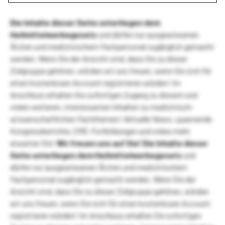
Die Inhalte dieser Seite unterliegen dem
Heilmittelwerbegesetz
und dürfen nur ausgewiesenen
Ärzten und medizinischem Fachpersonal zugänglich gemacht
werden. Wenn Sie der Ansicht sind, dass Sie zu dieser
Zielgruppe gehören, würden wir uns freuen, wenn Sie sich für
einen kostenlosen Account registrieren würden! Im
Anschluss erhalten Sie sofortigen Zugang zu diesem und
vielen weiteren, interessanten Inhalten zu medizinisch-
wissenschaftlichen Fachthemen! Aktuelle News, spannende
Kongressberichte, CME-Fortbildungen und vieles mehr
erwarten Sie!
Wir freuen uns auf Sie!
Die Inhalte dieser
Seite unterliegen dem Heilmittelwerbegesetz
und
dürfen nur ausgewiesenen Ärzten und medizinischem
Fachpersonal zugänglich gemacht werden. Wenn Sie der
Ansicht sind, dass Sie zu dieser Zielgruppe gehören, würden
wir uns freuen, wenn Sie sich für einen kostenlosen Account
registrieren würden! Im Anschluss erhalten Sie sofortigen