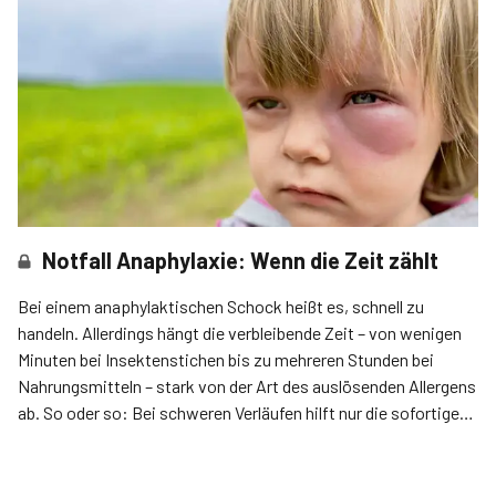
Notfall Anaphylaxie: Wenn die Zeit zählt
Bei einem anaphylaktischen Schock heißt es, schnell zu
handeln. Allerdings hängt die verbleibende Zeit – von wenigen
Minuten bei Insektenstichen bis zu mehreren Stunden bei
Nahrungsmitteln – stark von der Art des auslösenden Allergens
ab. So oder so: Bei schweren Verläufen hilft nur die sofortige
intramuskuläre Injektion von Adrenalin, erklärte am 5.
Burghalde-Symposium in Lenzburg der Allergologe Dr. med.
Paul Scheidegger aus Brugg.