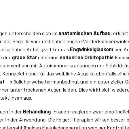
en unterscheiden sich im
anatomischen Aufbau
, erklärt
in der Regel kleiner und haben engere Vorderkammerwinkel.
mal so hohen Anfälligkeit für das
Engwinkelglaukom
bei. A
e der
graue Star
oder eine
endokrine Orbitopathie
kommen
 Zusammenhang mit Autoimmunerkrankungen der Schilddrüs
d. Kennzeichnend für das weibliche Auge ist ebenfalls ein
ut
– möglicherweise hormonbedingt und ein potenzieller G
nner unter trockenen Augen leiden. Dies wirkt sich wieder
taktlinsen aus.
auch in der
Behandlung
. Frauen reagieren zwar empfindli
er in der Anwendung. Die Folge: Therapien wirken besser b
ner altersabhängigen Makuladegeneration weniger Kontrollt