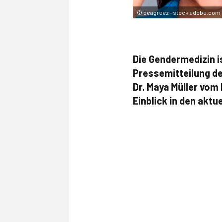
©
deagreez – stock.adobe.com
Die Gendermedizin i
Pressemitteilung d
Dr. Maya Müller vom 
Einblick in den akt