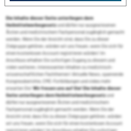
Die Inhalte dieser Seite unterliegen dem
Heilmittelwerbegesetz
und dürfen nur ausgewiesenen
Ärzten und medizinischem Fachpersonal zugänglich gemacht
werden. Wenn Sie der Ansicht sind, dass Sie zu dieser
Zielgruppe gehören, würden wir uns freuen, wenn Sie sich für
einen kostenlosen Account registrieren würden! Im
Anschluss erhalten Sie sofortigen Zugang zu diesem und
vielen weiteren, interessanten Inhalten zu medizinisch-
wissenschaftlichen Fachthemen! Aktuelle News, spannende
Kongressberichte, CME-Fortbildungen und vieles mehr
erwarten Sie!
Wir freuen uns auf Sie!
Die Inhalte dieser
Seite unterliegen dem Heilmittelwerbegesetz
und
dürfen nur ausgewiesenen Ärzten und medizinischem
Fachpersonal zugänglich gemacht werden. Wenn Sie der
Ansicht sind, dass Sie zu dieser Zielgruppe gehören, würden
wir uns freuen, wenn Sie sich für einen kostenlosen Account
registrieren würden! Im Anschluss erhalten Sie sofortigen