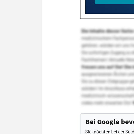
Die Inhalte dieser Sei
medizinischem Fachpersona
gehören, würden wir uns f
Sie sofortigen Zugang zu 
Fachthemen! Aktuelle New
freuen uns auf Sie!
Die 
ausgewiesenen Ärzten und
Sie zu dieser Zielgruppe g
würden! Im Anschluss erhal
medizinisch-wissenschaft
vieles mehr erwarten Sie!
Bei Google be
Sie möchten bei der Suc