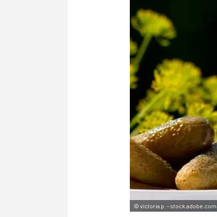
©
victoria p. – stock.adobe.com