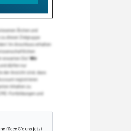
wiesenen Ärzten und
zu dieser Zielgruppe
den! Im Anschluss erhalten
wissenschaftlichen
r erwarten Sie!
Wir
und dürfen nur
 der Ansicht sind, dass
Account registrieren
nten Inhalten zu
CME-Fortbildungen und
nn fügen Sie uns jetzt