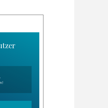
utzer
.
en!