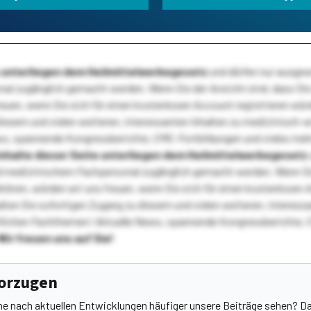
te unterliegen dem Heilmittelwerbegesetz
und dürfen nur ausge
l zugänglich gemacht werden. Wenn Sie der Ansicht sind, dass Sie 
reuen, wenn Sie sich für einen kostenlosen Account registrieren wür
diesem und vielen weiteren, interessanten Inhalten zu medizinisch-
s, spannende Kongressberichte, CME-Fortbildungen und vieles meh
Inhalte dieser Seite unterliegen dem Heilmittelwerbegesetz
 medizinischem Fachpersonal zugänglich gemacht werden. Wenn Sie
ehören, würden wir uns freuen, wenn Sie sich für einen kostenlosen 
ten Sie sofortigen Zugang zu diesem und vielen weiteren, interessa
lichen Fachthemen! Aktuelle News, spannende Kongressberichte, 
Wir freuen uns auf Sie!
vorzugen
he nach aktuellen Entwicklungen häufiger unsere Beiträge sehen? Da