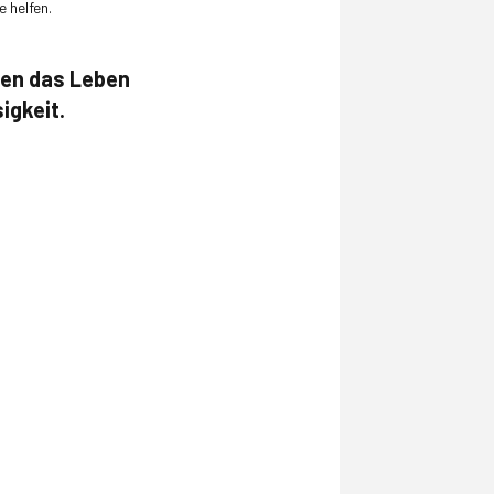
 helfen.
ten das Leben
igkeit.