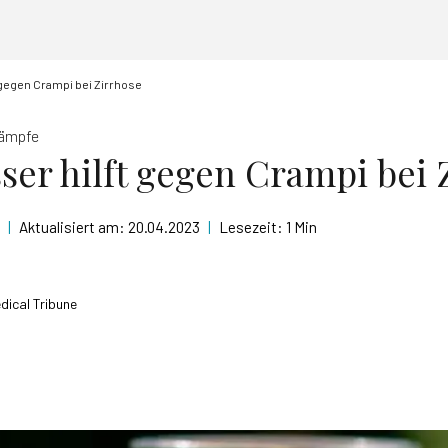
gegen Crampi bei Zirrhose
rämpfe
er hilft gegen Crampi bei 
|
Aktualisiert am:
20.04.2023
|
Lesezeit:
1 Min
dical Tribune