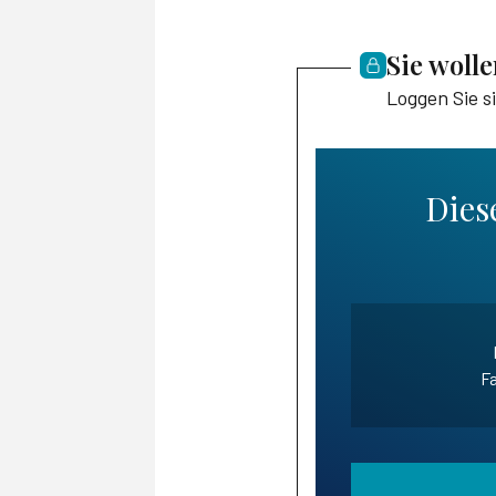
Sie woll
Loggen Sie s
Diese
Fa