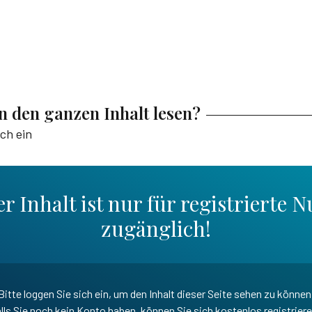
en den ganzen Inhalt lesen?
ich ein
r Inhalt ist nur für registrierte N
zugänglich!
Bitte loggen Sie sich ein, um den Inhalt dieser Seite sehen zu können
lls Sie noch kein Konto haben, können Sie sich kostenlos registrier