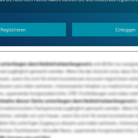
Registrieren
Einloggen
te unterliegen dem Heilmittelwerbegesetz
und dürfen nur ausge
l zugänglich gemacht werden. Wenn Sie der Ansicht sind, dass Sie 
reuen, wenn Sie sich für einen kostenlosen Account registrieren wür
diesem und vielen weiteren, interessanten Inhalten zu medizinisch-
s, spannende Kongressberichte, CME-Fortbildungen und vieles meh
Inhalte dieser Seite unterliegen dem Heilmittelwerbegesetz
 medizinischem Fachpersonal zugänglich gemacht werden. Wenn Sie
ehören, würden wir uns freuen, wenn Sie sich für einen kostenlosen 
ten Sie sofortigen Zugang zu diesem und vielen weiteren, interessa
lichen Fachthemen! Aktuelle News, spannende Kongressberichte, 
Wir freuen uns auf Sie!