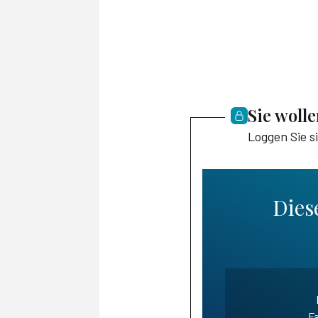
Sie woll
Loggen Sie s
Diese
Fa