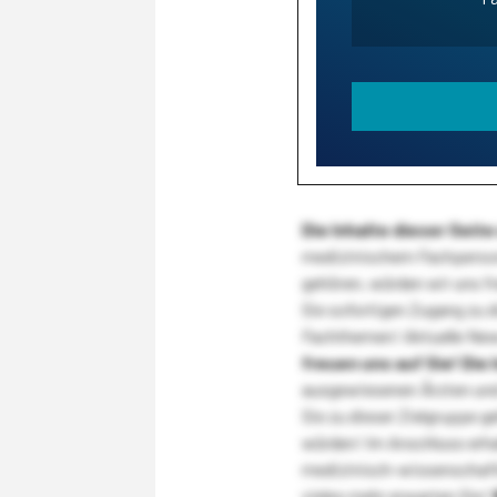
Die Inhalte dieser Sei
medizinischem Fachpersona
gehören, würden wir uns f
Sie sofortigen Zugang zu 
Fachthemen! Aktuelle New
freuen uns auf Sie!
Die 
ausgewiesenen Ärzten und
Sie zu dieser Zielgruppe g
würden! Im Anschluss erhal
medizinisch-wissenschaft
vieles mehr erwarten Sie!