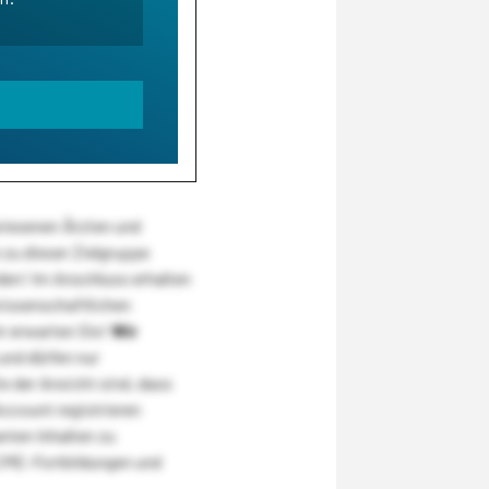
wiesenen Ärzten und
zu dieser Zielgruppe
den! Im Anschluss erhalten
wissenschaftlichen
r erwarten Sie!
Wir
und dürfen nur
 der Ansicht sind, dass
Account registrieren
nten Inhalten zu
CME-Fortbildungen und