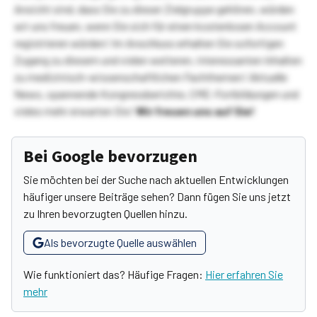
Ansicht sind, dass Sie zu dieser Zielgruppe gehören, würden
wir uns freuen, wenn Sie sich für einen kostenlosen Account
registrieren würden! Im Anschluss erhalten Sie sofortigen
Zugang zu diesem und vielen weiteren, interessanten Inhalten
zu medizinisch-wissenschaftlichen Fachthemen! Aktuelle
News, spannende Kongressberichte, CME-Fortbildungen und
vieles mehr erwarten Sie!
Wir freuen uns auf Sie!
Bei Google bevorzugen
Sie möchten bei der Suche nach aktuellen Entwicklungen
häufiger unsere Beiträge sehen? Dann fügen Sie uns jetzt
zu Ihren bevorzugten Quellen hinzu.
Als bevorzugte Quelle auswählen
Wie funktioniert das? Häufige Fragen:
Hier erfahren Sie
mehr