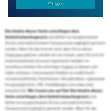
Einloggen
Die Inhalte dieser Seite unterliegen dem
Heilmittelwerbegesetz
und dürfen nur ausgewiesenen
Ärzten und medizinischem Fachpersonal zugänglich gemacht
werden. Wenn Sie der Ansicht sind, dass Sie zu dieser
Zielgruppe gehören, würden wir uns freuen, wenn Sie sich für
einen kostenlosen Account registrieren würden! Im
Anschluss erhalten Sie sofortigen Zugang zu diesem und
vielen weiteren, interessanten Inhalten zu medizinisch-
wissenschaftlichen Fachthemen! Aktuelle News, spannende
Kongressberichte, CME-Fortbildungen und vieles mehr
erwarten Sie!
Wir freuen uns auf Sie!
Die Inhalte dieser
Seite unterliegen dem Heilmittelwerbegesetz
und
dürfen nur ausgewiesenen Ärzten und medizinischem
Fachpersonal zugänglich gemacht werden. Wenn Sie der