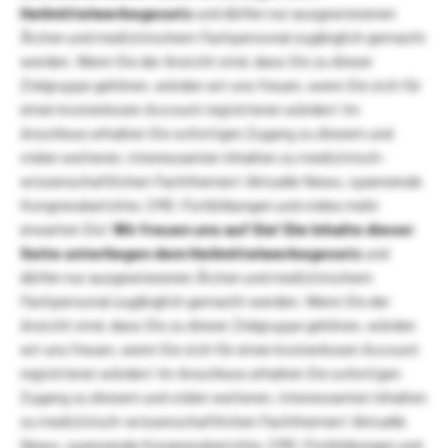
Heilmittelwerbegesetz
und dürfen nur ausgewiesenen
Ärzten und medizinischem Fachpersonal zugänglich gemacht
werden. Wenn Sie der Ansicht sind, dass Sie zu dieser
Zielgruppe gehören, würden wir uns freuen, wenn Sie sich für
einen kostenlosen Account registrieren würden! Im
Anschluss erhalten Sie sofortigen Zugang zu diesem und
vielen weiteren, interessanten Inhalten zu medizinisch-
wissenschaftlichen Fachthemen! Aktuelle News, spannende
Kongressberichte, CME-Fortbildungen und vieles mehr
erwarten Sie!
Wir freuen uns auf Sie!
Die Inhalte dieser
Seite unterliegen dem Heilmittelwerbegesetz
und
dürfen nur ausgewiesenen Ärzten und medizinischem
Fachpersonal zugänglich gemacht werden. Wenn Sie der
Ansicht sind, dass Sie zu dieser Zielgruppe gehören, würden
wir uns freuen, wenn Sie sich für einen kostenlosen Account
registrieren würden! Im Anschluss erhalten Sie sofortigen
Zugang zu diesem und vielen weiteren, interessanten Inhalten
zu medizinisch-wissenschaftlichen Fachthemen! Aktuelle
News, spannende Kongressberichte, CME-Fortbildungen und