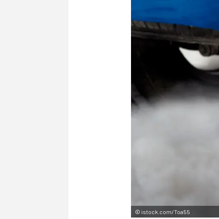
©
istock.com/Toa55