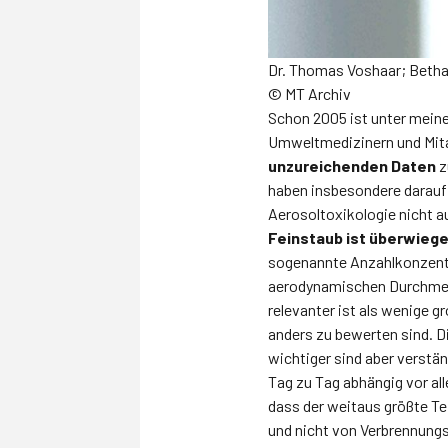
Dr. Thomas Voshaar; Betha
© MT Archiv
Schon 2005 ist unter mein
Umweltmedizinern und Mitar
unzureichenden Daten
z
haben insbesondere darauf
Aerosoltoxikologie nicht a
Feinstaub ist überwieg
sogenannte Anzahlkonzentra
aerodynamischen Durchmesse
relevanter ist als wenige g
anders zu bewerten sind. D
wichtiger sind aber verstä
Tag zu Tag abhängig vor al
dass der weitaus größte T
und nicht von Verbrennung