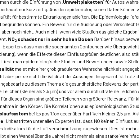
man durch die Einführung von „
Umweltplaketten
“ für Autos wahrs
berhaupt nur kurzzeitig. Aus den epidemiologischen Daten können w
alität für bestimmte Erkrankungen ableiten. Die Epidemiologie liefe
ht begründen können. Ein Beweis für die Auslösung oder Verschlech
aber noch nicht. Auch nicht, wenn viele Studien das gleiche Ergebni
eht.
NO
schadet nur in sehr hohen Dosen
Darüber hinaus bezwei
2
k-Experten, dass man die sogenannten Confounder wie Übergewich
erung), wenn die Effekte dieser Einflussgrößen deutlicher, also stärk
. Liest man epidemiologische Studien und Bewertungen sowie Stel
alität
meist mit einer grob graduierten Wahrscheinlichkeit angeg
ht aber per se nicht die Validität der Aussagen. Insgesamt ist trotz
ngsbedarfs zu diesem Thema die gesundheitliche Relevanz der part
 Teilchen (kleiner als 2,5 µm) und vor allem durch ultrafeine Teilchen
. Für dieses Organ sind größere Teilchen von größerer Relevanz. Für kl
ufnahme in den Körper. Die Korrelationen aus epidemiologischen Stud
slaufsystem
bei Exposition gegenüber Partikeln kleiner 2,5 µm. Akt
de
. Unbestritten unter allen Experten ist, dass NO keinen Einfluss a
nes Indikators für die Luftverschmutzung zugewiesen. Dies ist mehr a
gibt einen Wandel über die Jahre) nicht mehr als eine starke Vereinf