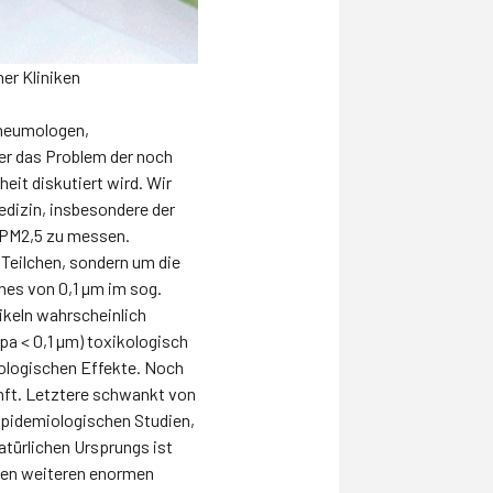
er Kliniken
Pneumologen,
er das Problem der noch
it diskutiert wird. Wir
dizin, insbesondere der
d PM2,5 zu messen.
 Teilchen, sondern um die
nes von 0,1 µm im sog.
ikeln wahrscheinlich
opa < 0,1 µm) toxikologisch
iologischen Effekte. Noch
nft. Letztere schwankt von
epidemiologischen Studien,
türlichen Ursprungs ist
nen weiteren enormen