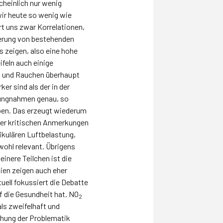
cheinlich nur wenig
ir heute so wenig wie
rt uns zwar Korrelationen,
terung von bestehenden
s zeigen, also eine hohe
feln auch einige
t und Rauchen überhaupt
er sind als der in der
lungnahmen genau, so
eben. Das erzeugt wiederum
 der kritischen Anmerkungen
ikulären Luftbelastung,
 wohl relevant. Übrigens
einere Teilchen ist die
ien zeigen auch eher
uell fokussiert die Debatte
uf die Gesundheit hat. NO
2
ls zweifelhaft und
achung der Problematik