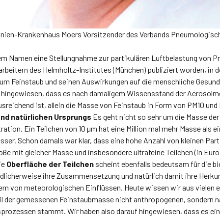
nien-Krankenhaus Moers Vorsitzender des Verbands Pneumologisch
em Namen eine Stellungnahme zur partikulären Luftbelastung von 
beitern des Helmholtz-Institutes (München) publiziert worden, in d
um Feinstaub und seinen Auswirkungen auf die menschliche Gesundhe
 hingewiesen, dass es nach damaligem Wissensstand der Aerosolme
usreichend ist, allein die Masse von Feinstaub in Form von PM10 un
end natürlichen Ursprungs
Es geht nicht so sehr um die Masse der
tion. Ein Teilchen von 10 µm hat eine Million mal mehr Masse als ei
r. Schon damals war klar, dass eine hohe Anzahl von kleinen Part
roße mit gleicher Masse und insbesondere ultrafeine Teilchen (in Eur
ie
Oberfläche der Teilchen
scheint ebenfalls bedeutsam für die b
ndlicherweise ihre Zusammensetzung und natürlich damit ihre Herku
lem von meteorologischen Einflüssen. Heute wissen wir aus vielen 
eil der gemessenen Feinstaubmasse nicht anthropogenen, sondern na
sprozessen stammt. Wir haben also darauf hingewiesen, dass es ei