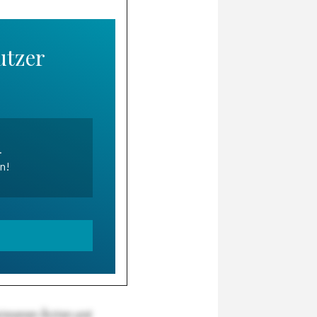
utzer
.
en!
wiesenen Ärzten und