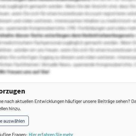
l zugänglich gemacht werden. Wenn Sie der Ansicht sind, dass Sie 
reuen, wenn Sie sich für einen kostenlosen Account registrieren wür
diesem und vielen weiteren, interessanten Inhalten zu medizinisch-
s, spannende Kongressberichte, CME-Fortbildungen und vieles meh
Inhalte dieser Seite unterliegen dem Heilmittelwerbegesetz
 medizinischem Fachpersonal zugänglich gemacht werden. Wenn Sie
ehören, würden wir uns freuen, wenn Sie sich für einen kostenlosen 
ten Sie sofortigen Zugang zu diesem und vielen weiteren, interessa
lichen Fachthemen! Aktuelle News, spannende Kongressberichte, 
Wir freuen uns auf Sie!
vorzugen
he nach aktuellen Entwicklungen häufiger unsere Beiträge sehen? Da
llen hinzu.
le auswählen
äufige Fragen:
Hier erfahren Sie mehr