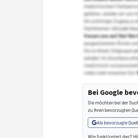
medizinischem Fachpersona
gehören, würden wir uns f
Sie sofortigen Zugang zu 
Fachthemen! Aktuelle New
freuen uns auf Sie!
Die 
ausgewiesenen Ärzten und
Sie zu dieser Zielgruppe g
würden! Im Anschluss erhal
medizinisch-wissenschaft
vieles mehr erwarten Sie!
Bei Google be
Sie möchten bei der Suc
zu Ihren bevorzugten Que
Als bevorzugte Quel
Wie funktioniert das? H