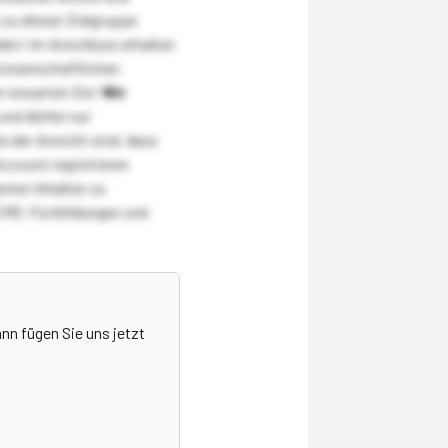
zu dieser Zielgruppe
den! Im Anschluss erhalten
wissenschaftlichen
r erwarten Sie!
Wir
und dürfen nur
 der Ansicht sind, dass
Account registrieren
nten Inhalten zu
CME-Fortbildungen und
nn fügen Sie uns jetzt