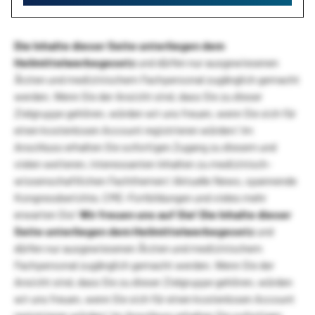
Die Inhalte dieser Seite unterliegen dem
Heilmittelwerbegesetz
und dürfen nur ausgewiesenen
Ärzten und medizinischem Fachpersonal zugänglich gemacht
werden. Wenn Sie der Ansicht sind, dass Sie zu dieser
Zielgruppe gehören, würden wir uns freuen, wenn Sie sich für
einen kostenlosen Account registrieren würden! Im
Anschluss erhalten Sie sofortigen Zugang zu diesem und
vielen weiteren, interessanten Inhalten zu medizinisch-
wissenschaftlichen Fachthemen! Aktuelle News, spannende
Kongressberichte, CME-Fortbildungen und vieles mehr
erwarten Sie!
Wir freuen uns auf Sie!
Die Inhalte dieser
Seite unterliegen dem Heilmittelwerbegesetz
und
dürfen nur ausgewiesenen Ärzten und medizinischem
Fachpersonal zugänglich gemacht werden. Wenn Sie der
Ansicht sind, dass Sie zu dieser Zielgruppe gehören, würden
wir uns freuen, wenn Sie sich für einen kostenlosen Account