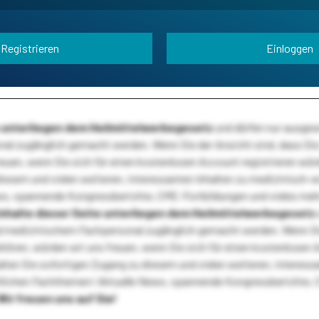
Registrieren
Einloggen
te unterliegen dem Heilmittelwerbegesetz
und dürfen nur ausge
l zugänglich gemacht werden. Wenn Sie der Ansicht sind, dass Sie 
reuen, wenn Sie sich für einen kostenlosen Account registrieren wür
diesem und vielen weiteren, interessanten Inhalten zu medizinisch-
s, spannende Kongressberichte, CME-Fortbildungen und vieles meh
Inhalte dieser Seite unterliegen dem Heilmittelwerbegesetz
 medizinischem Fachpersonal zugänglich gemacht werden. Wenn Sie
ehören, würden wir uns freuen, wenn Sie sich für einen kostenlosen 
ten Sie sofortigen Zugang zu diesem und vielen weiteren, interessa
lichen Fachthemen! Aktuelle News, spannende Kongressberichte, 
Wir freuen uns auf Sie!