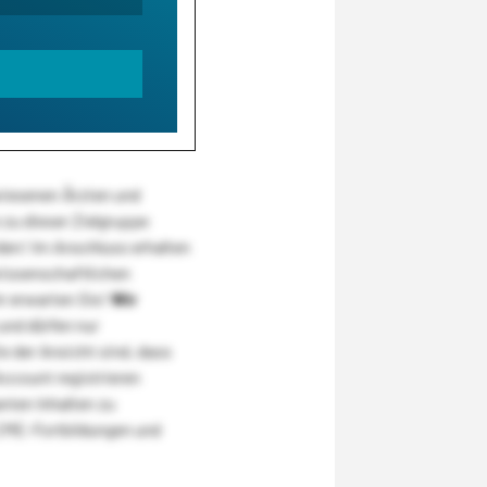
wiesenen Ärzten und
zu dieser Zielgruppe
den! Im Anschluss erhalten
wissenschaftlichen
r erwarten Sie!
Wir
und dürfen nur
 der Ansicht sind, dass
Account registrieren
nten Inhalten zu
CME-Fortbildungen und