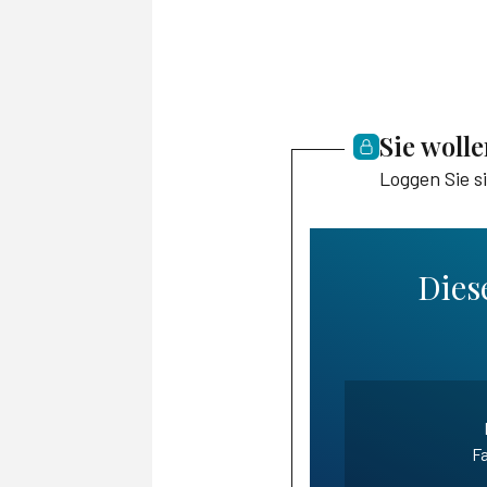
Sie woll
Loggen Sie s
Diese
Fa