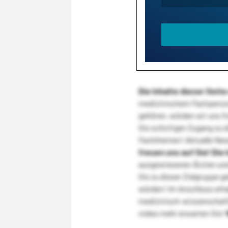
Die Inhalte dieser Sei
medizinischem Fachpersona
gehören, würden wir uns f
Sie sofortigen Zugang zu 
Fachthemen! Aktuelle New
freuen uns auf Sie!
Die 
ausgewiesenen Ärzten und
Sie zu dieser Zielgruppe g
würden! Im Anschluss erhal
medizinisch-wissenschaft
vieles mehr erwarten Sie!