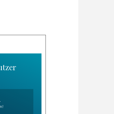
utzer
.
en!