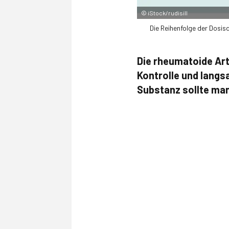
©
iStock/rudisill
Die Reihenfolge der Dosis
Die rheumatoide Art
Kontrolle und lang
Substanz sollte ma