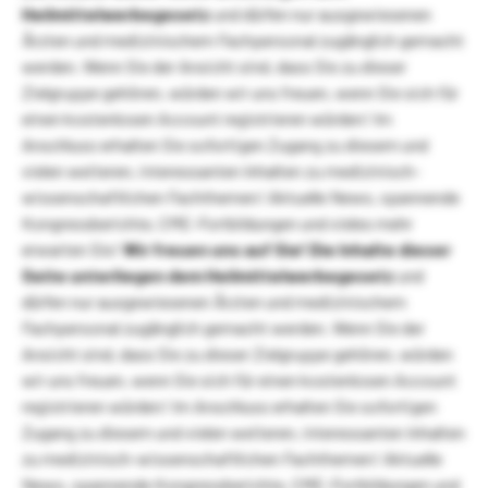
Heilmittelwerbegesetz
und dürfen nur ausgewiesenen
Ärzten und medizinischem Fachpersonal zugänglich gemacht
werden. Wenn Sie der Ansicht sind, dass Sie zu dieser
Zielgruppe gehören, würden wir uns freuen, wenn Sie sich für
einen kostenlosen Account registrieren würden! Im
Anschluss erhalten Sie sofortigen Zugang zu diesem und
vielen weiteren, interessanten Inhalten zu medizinisch-
wissenschaftlichen Fachthemen! Aktuelle News, spannende
Kongressberichte, CME-Fortbildungen und vieles mehr
erwarten Sie!
Wir freuen uns auf Sie!
Die Inhalte dieser
Seite unterliegen dem Heilmittelwerbegesetz
und
dürfen nur ausgewiesenen Ärzten und medizinischem
Fachpersonal zugänglich gemacht werden. Wenn Sie der
Ansicht sind, dass Sie zu dieser Zielgruppe gehören, würden
wir uns freuen, wenn Sie sich für einen kostenlosen Account
registrieren würden! Im Anschluss erhalten Sie sofortigen
Zugang zu diesem und vielen weiteren, interessanten Inhalten
zu medizinisch-wissenschaftlichen Fachthemen! Aktuelle
News, spannende Kongressberichte, CME-Fortbildungen und