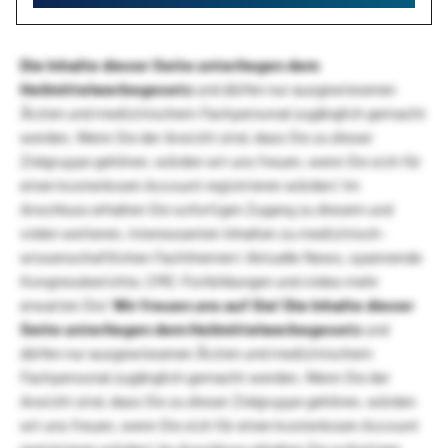
Die Inhalte dieser Seite unterliegen dem
Heilmittelwerbegesetz
und dürfen nur ausgewiesenen
Ärzten und medizinischem Fachpersonal zugänglich gemacht
werden. Wenn Sie der Ansicht sind, dass Sie zu dieser
Zielgruppe gehören, würden wir uns freuen, wenn Sie sich für
einen kostenlosen Account registrieren würden! Im
Anschluss erhalten Sie sofortigen Zugang zu diesem und
vielen weiteren, interessanten Inhalten zu medizinisch-
wissenschaftlichen Fachthemen! Aktuelle News, spannende
Kongressberichte, CME-Fortbildungen und vieles mehr
erwarten Sie!
Wir freuen uns auf Sie!
Die Inhalte dieser
Seite unterliegen dem Heilmittelwerbegesetz
und
dürfen nur ausgewiesenen Ärzten und medizinischem
Fachpersonal zugänglich gemacht werden. Wenn Sie der
Ansicht sind, dass Sie zu dieser Zielgruppe gehören, würden
wir uns freuen, wenn Sie sich für einen kostenlosen Account