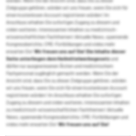
werden. Wenn Sie der Ansicht sind, dass Sie zu dieser
Zielgruppe gehören, würden wir uns freuen, wenn Sie sich für
einen kostenlosen Account registrieren würden! Im
Anschluss erhalten Sie sofortigen Zugang zu diesem und
vielen weiteren, interessanten Inhalten zu medizinisch-
wissenschaftlichen Fachthemen! Aktuelle News, spannende
Kongressberichte, CME-Fortbildungen und vieles mehr
erwarten Sie!
Wir freuen uns auf Sie!
Die Inhalte dieser
Seite unterliegen dem Heilmittelwerbegesetz
und
dürfen nur ausgewiesenen Ärzten und medizinischem
Fachpersonal zugänglich gemacht werden. Wenn Sie der
Ansicht sind, dass Sie zu dieser Zielgruppe gehören, würden
wir uns freuen, wenn Sie sich für einen kostenlosen Account
registrieren würden! Im Anschluss erhalten Sie sofortigen
Zugang zu diesem und vielen weiteren, interessanten Inhalten
zu medizinisch-wissenschaftlichen Fachthemen! Aktuelle
News, spannende Kongressberichte, CME-Fortbildungen und
vieles mehr erwarten Sie!
Wir freuen uns auf Sie!