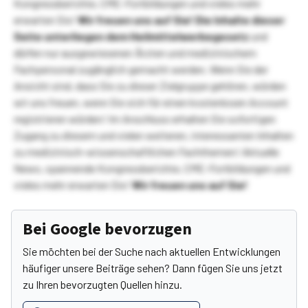
Kongressberichte, CME-Fortbildungen und vieles mehr
erwarten Sie!
Wir freuen uns auf Sie!
Die Inhalte dieser
Seite unterliegen dem Heilmittelwerbegesetz
und
dürfen nur ausgewiesenen Ärzten und medizinischem
Fachpersonal zugänglich gemacht werden. Wenn Sie der
Ansicht sind, dass Sie zu dieser Zielgruppe gehören, würden
wir uns freuen, wenn Sie sich für einen kostenlosen Account
registrieren würden! Im Anschluss erhalten Sie sofortigen
Zugang zu diesem und vielen weiteren, interessanten Inhalten
zu medizinisch-wissenschaftlichen Fachthemen! Aktuelle
News, spannende Kongressberichte, CME-Fortbildungen und
vieles mehr erwarten Sie!
Wir freuen uns auf Sie!
Bei Google bevorzugen
Sie möchten bei der Suche nach aktuellen Entwicklungen
häufiger unsere Beiträge sehen? Dann fügen Sie uns jetzt
zu Ihren bevorzugten Quellen hinzu.