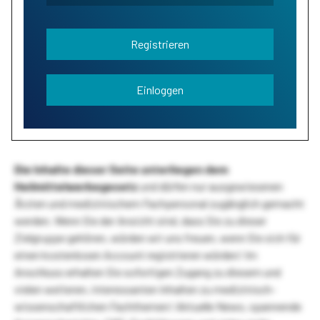
Registrieren
Einloggen
Die Inhalte dieser Seite unterliegen dem
Heilmittelwerbegesetz
und dürfen nur ausgewiesenen
Ärzten und medizinischem Fachpersonal zugänglich gemacht
werden. Wenn Sie der Ansicht sind, dass Sie zu dieser
Zielgruppe gehören, würden wir uns freuen, wenn Sie sich für
einen kostenlosen Account registrieren würden! Im
Anschluss erhalten Sie sofortigen Zugang zu diesem und
vielen weiteren, interessanten Inhalten zu medizinisch-
wissenschaftlichen Fachthemen! Aktuelle News, spannende