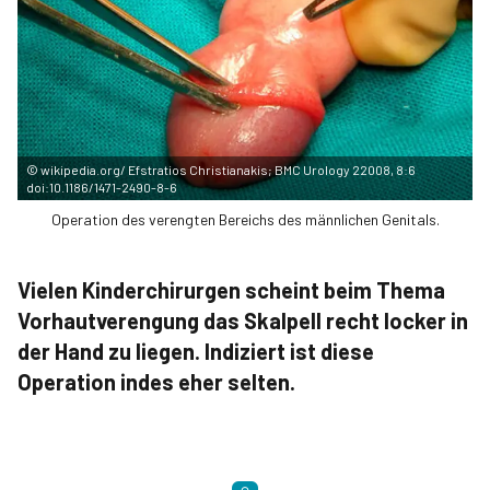
©
wikipedia.org/ Efstratios Christianakis; BMC Urology 22008, 8:6
doi:10.1186/1471-2490-8-6
Operation des verengten Bereichs des männlichen Genitals.
Vielen Kinderchirurgen scheint beim Thema
Vorhautverengung das Skalpell recht locker in
der Hand zu liegen. Indiziert ist diese
Operation indes eher selten.