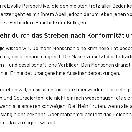
g reizvolle Perspektive, die den meisten trotz aller Beden
Lenzer geht es mit ihrem Apell jedoch darum, eben jenen v
ll zu verhindern – mithilfe der Kollegen.
ehr durch das Streben nach Konformität 
gie wissen wir: Je mehr Menschen eine kriminelle Tat beob
 es, dass jemand eingreift. Die Masse versetzt das Individ
en – und gesellschaftliche Vorbilder. Den Menschen dräng
nie. Er meidet unangenehme Auseinandersetzungen.
stehen will, muss seine Instinkte überwinden. Das gelingt
en und Couragierten, die nicht einfach wegschauen, die si
wenn alle anderen schweigen. Die "Nein!" rufen, wenn alle 
bislang nicht bekannt. Aber manchmal besteht das Heldenh
in, das zu sagen, was ist.