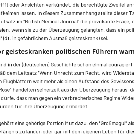
ifft oder Ansichten verkündet, die berechtigte Zweifel an 
fkeimen lassen. In diesem Zusammenhang stellte dieser T
fsatz im "British Medical Journal" die provokante Frage, o
eien, wenn sie zu der Überzeugung gelangten, dass ein pol
l" (dt. in gefährlichem Ausmaß geisteskrank) sei.
r geisteskranken politischen Führern war
nd in der (deutschen) Geschichte schon einmal couragier
ß dem Leitsatz "Wenn Unrecht zum Recht, wird Widerstand
ren Flugblättern weit mehr als einen Aufstand des Gewissen
 Rose" handelten seinerzeit aus der Überzeugung heraus, 
dürfe, dass man gegen ein verbrecherisches Regime Wider
urden für ihre Überzeugung ermordet.
 gehört eine gehörige Portion Mut dazu, den "Großmogul" al
ängnis zu landen oder gar mit dem eigenen Leben für die