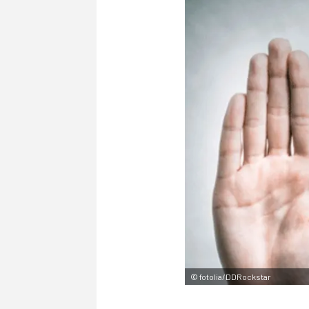
©
fotolia/DDRockstar