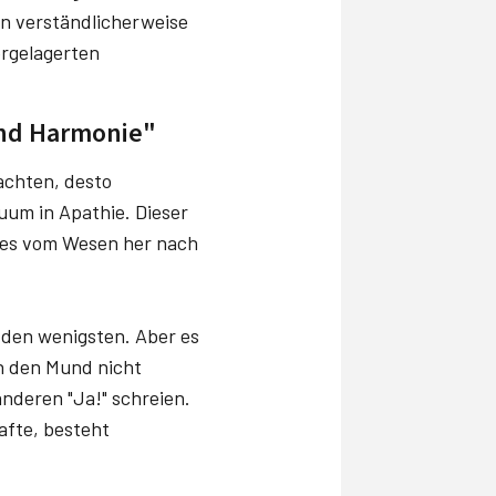
ken verständlicherweise
orgelagerten
und Harmonie"
achten, desto
uum in Apathie. Dieser
t es vom Wesen her nach
 den wenigsten. Aber es
ch den Mund nicht
anderen "Ja!" schreien.
afte, besteht