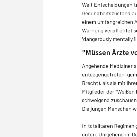
Welt Entscheidungen tr
Gesundheitszustand au
einem umfangreichen Au
Warnung verpflichtet s
"dangerously mentally il
"Müssen Ärzte vo
Angehende Mediziner si
entgegengetreten, gemä
Brecht), als sie mit ih
Mitglieder der "Weißen
schweigend zuschauen 
Die jungen Menschen w
In totalitären Regimen
outen. Umgehend im Gef