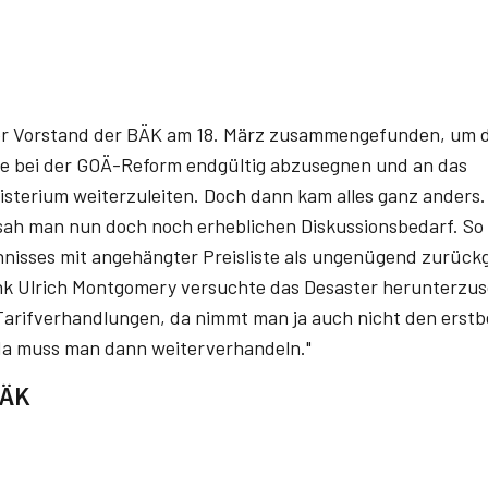
der Vorstand der BÄK am 18. März zusammengefunden, um di
e bei der GOÄ-Reform endgültig abzusegnen und an das
terium weiterzuleiten. Doch dann kam alles ganz anders. E
sah man nun doch noch erheblichen Diskussionsbedarf. S
hnisses mit angehängter Preisliste als ungenügend zurüc
nk Ulrich Montgomery versuchte das Desaster herunterzus
i Tarifverhandlungen, da nimmt man ja auch nicht den erst
da muss man dann weiterverhandeln."
BÄK