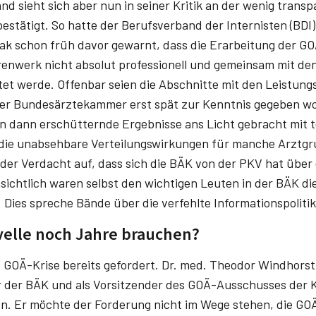
d sieht sich aber nun in seiner Kritik an der wenig trans
stätigt. So hatte der Berufsverband der Internisten (BDI)
ak schon früh davor gewarnt, dass die Erarbeitung der GO
nwerk nicht absolut professionell und gemeinsam mit de
et werde. Offenbar seien die Abschnitte mit den Leistu
der Bundesärztekammer erst spät zur Kenntnis gegeben wo
 dann erschütternde Ergebnisse ans Licht gebracht mit t
die unabsehbare Verteilungswirkungen für manche Arztg
 der Verdacht auf, dass sich die BÄK von der PKV hat über
sichtlich waren selbst den wichtigen Leuten in der BÄK die
ak. Dies spreche Bände über die verfehlte Informationspolit
velle noch Jahre brauchen?
e GOÄ-Krise bereits gefordert. Dr. med. Theodor Windhorst
 der BÄK und als Vorsitzender des GOÄ-Ausschusses der 
. Er möchte der Forderung nicht im Wege stehen, die GO