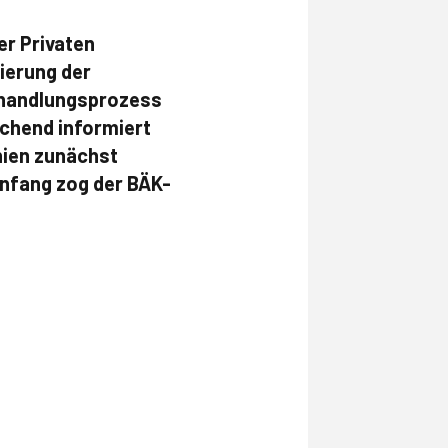
r Privaten
ierung der
erhandlungsprozess
ichend informiert
hien zunächst
anfang zog der BÄK-