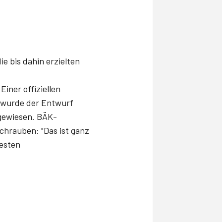
e bis dahin erzielten
iner offiziellen
o wurde der Entwurf
kgewiesen. BÄK-
chrauben: "Das ist ganz
besten