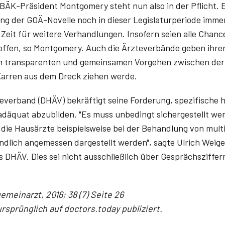
ÄK-Präsident Montgomery steht nun also in der Pflicht. Er
ng der GOÄ-Novelle noch in dieser Legislaturperiode imme
 Zeit für weitere Verhandlungen. Insofern seien alle Chanc
offen, so Montgomery. Auch die Ärzteverbände geben ihre
m transparenten und gemeinsamen Vorgehen zwischen de
arren aus dem Dreck ziehen werde.
verband (DHÄV) bekräftigt seine Forderung, spezifische h
adäquat abzubilden. "Es muss unbedingt sichergestellt wer
die Hausärzte beispielsweise bei der Behandlung von mul
ndlich angemessen dargestellt werden", sagte Ulrich Weige
DHÄV. Dies sei nicht ausschließlich über Gesprächsziffern 
emeinarzt, 2016; 38 (7) Seite 26
rsprünglich auf doctors.today publiziert.