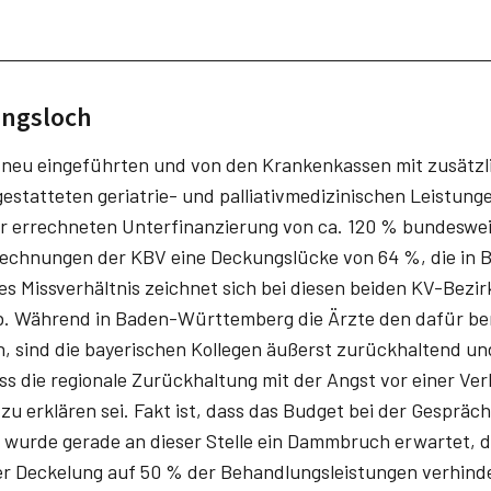
ungsloch
neu eingeführten und von den Krankenkassen mit zusätzlic
estatteten geriatrie- und palliativmedizinischen Leistunge
r errechneten Unterfinanzierung von ca. 120 % bundesweit
chnungen der KBV eine Deckungslücke von 64 %, die in B
es Missverhältnis zeichnet sich bei diesen beiden KV-Bezir
. Während in Baden-Württemberg die Ärzte den dafür ber
n, sind die bayerischen Kollegen äußerst zurückhaltend un
s die regionale Zurückhaltung mit der Angst vor einer Ve
u erklären sei. Fakt ist, dass das Budget bei der Gesprächs
i wurde gerade an dieser Stelle ein Dammbruch erwartet,
r Deckelung auf 50 % der Behandlungsleistungen verhinde