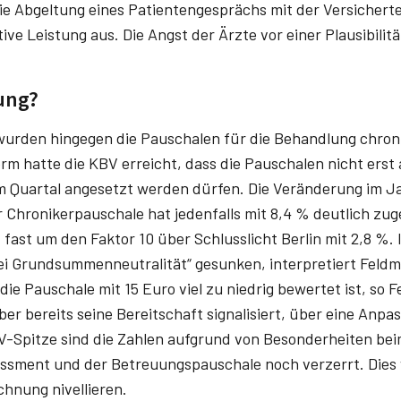
ie Abgeltung eines Patientengesprächs mit der Versicher
tive Leistung aus. Die Angst der Ärzte vor einer Plausibili
ung?
urden hingegen die Pauschalen für die Behandlung chroni
m hatte die KBV erreicht, dass die Pauschalen nicht erst 
 Quartal angesetzt werden dürfen. Die Veränderung im Ja
r Chronikerpauschale hat jedenfalls mit 8,4 % deutlich z
 fast um den Faktor 10 über Schlusslicht Berlin mit 2,8 %. 
ei Grundsummenneutralität“ gesunken, interpretiert Feldm
 die Pauschale mit 15 Euro viel zu niedrig bewertet ist, so
r bereits seine Bereitschaft signalisiert, über eine Anpa
V-Spitze sind die Zahlen aufgrund von Besonderheiten bei
essment und der Betreuungspauschale noch verzerrt. Dies 
hnung nivellieren.