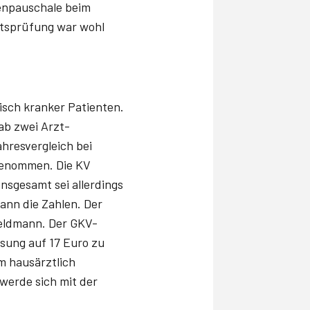
tenpauschale beim
tätsprüfung war wohl
sch kranker Patienten.
ab zwei Arzt-
hresvergleich bei
ugenommen. Die KV
Insgesamt sei allerdings
ann die Zahlen. Der
 Feldmann. Der GKV-
ssung auf 17 Euro zu
m hausärztlich
werde sich mit der