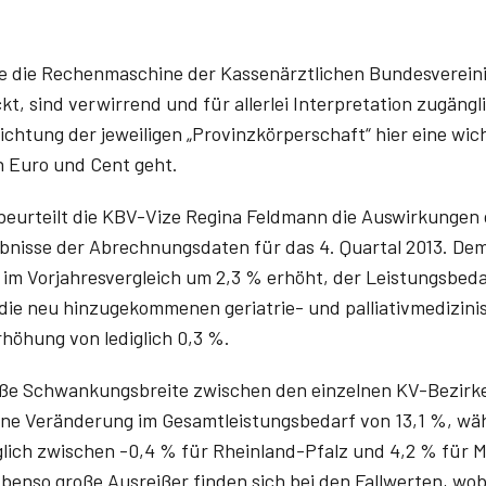
die die Rechenmaschine der Kassenärztlichen Bundesverei
 sind verwirrend und für allerlei Interpretation zugänglich
richtung der jeweiligen „Provinzkörperschaft“ hier eine wich
n Euro und Cent geht.
 beurteilt die KBV-Vize Regina Feldmann die Auswirkung
bnisse der Abrechnungsdaten für das 4. Quartal 2013. Dem
im Vorjahresvergleich um 2,3 % erhöht, der Leistungsbeda
die neu hinzugekommenen geriatrie- und palliativmedizini
rhöhung von lediglich 0,3 %.
 große Schwankungsbreite zwischen den einzelnen KV-Bezirk
e Veränderung im Gesamtleistungsbedarf von 13,1 %, wäh
iglich zwischen -0,4 % für Rheinland-Pfalz und 4,2 % für 
enso große Ausreißer finden sich bei den Fallwerten, wobe