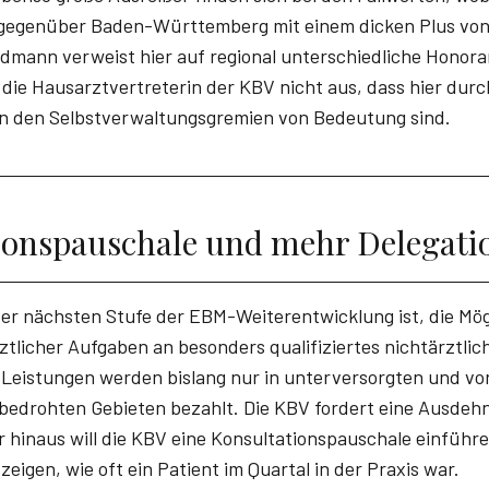
 gegenüber Baden-Württemberg mit einem dicken Plus von 
eldmann verweist hier auf regional unterschiedliche Honor
 die Hausarztvertreterin der KBV nicht aus, dass hier durc
in den Selbstverwaltungsgremien von Bedeutung sind.
ionspauschale und mehr Delegati
 der nächsten Stufe der EBM-Weiterentwicklung ist, die Mög
ztlicher Aufgaben an besonders qualifiziertes nichtärztlic
 Leistungen werden bislang nur in unterversorgten und vo
edrohten Gebieten bezahlt. Die KBV fordert eine Ausdehn
 hinaus will die KBV eine Konsultationspauschale einführ
eigen, wie oft ein Patient im Quartal in der Praxis war.