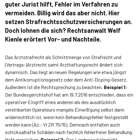
guter Jurist hilft, Fehler im Verfahren zu
vermeiden. Billig wird das aber nicht. Hier
setzen Strafrechtsschutzversicherungen an.
Doch lohnen die sich? Rechtsanwalt Welf
Kienle erörtert Vor- und Nachteile.
Das Arztstrafrecht als Schnittmenge von Strafrecht und
(Vertrags-)Arztrecht samt Arzthaftungsrecht ändert sich
dynamisch. Das liegt an neuen Regelungen wie etwa jüngst
dem Antikorruptionsgesetz oder dem Anti-Doping-Gesetz.
Außerdem ist die Rechtsprechung zu beachten.
Beispiel 1:
Der Bundesgerichtshof hat am 19.7.2016 entschieden, dass ein
operativer Eingriff eines anderen als des ausdrücklich
vereinbarten Operateurs mangels Einwilligung selbst dann
widerrechtlich ist, wenn kein Behandlungsfehler festgestellt
werden kann (Az.: VI ZR 75/15). Demnach entfalten auch
schicksalhafte Schäden nach fachlich fehlerfreier Behandlung
Haftungsrisiken.
Beispiel 2:
Das Landessozialgericht