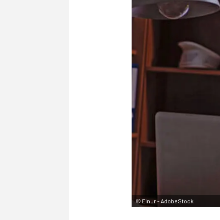
©
Elnur - AdobeStock