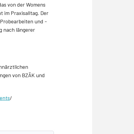
 das von der Womens
 im Praxisalltag. Der
 Probearbeiten und -
g nach längerer
hnärztlichen
ungen von BZÄK und
ents
/