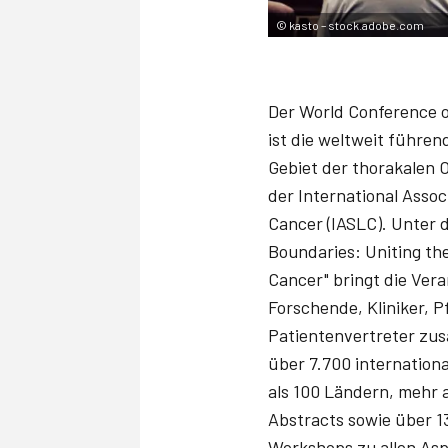
©
kasto – stock.adobe.com
Der World Conference 
ist die weltweit führe
Gebiet der thorakalen O
der International Assoc
Cancer (IASLC). Unter 
Boundaries: Uniting th
Cancer" bringt die Ver
Forschende, Kliniker, 
Patientenvertreter zu
über 7.700 internation
als 100 Ländern, mehr a
Abstracts sowie über 1
Workshops zu allen As