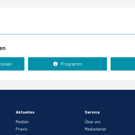
nen
tionen
Programm
Aktuelles
Service
Medizin
Über uns
Praxis
Mediadaten