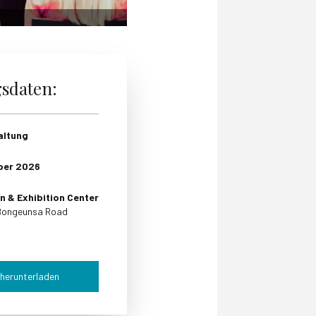
gsdaten:
altung
ber
2026
 & Exhibition Center
 Bongeunsa Road
 herunterladen