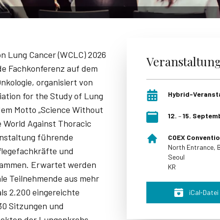
on Lung Cancer (WCLC) 2026
Veranstaltun
nde Fachkonferenz auf dem
nkologie, organisiert von
Hybrid-Veranst
iation for the Study of Lung
dem Motto „Science Without
12
.
–
15
.
Septem
e World Against Thoracic
anstaltung führende
COEX Convention
North Entrance,
Pflegefachkräfte und
Seoul
sammen. Erwartet werden
KR
ale Teilnehmende aus mehr
ls 2.200 eingereichte
iCal‑Datei
30 Sitzungen und
pekten der Lungenkrebs-