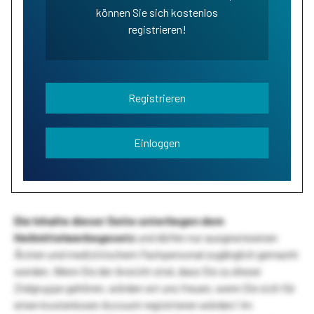
können Sie sich kostenlos
registrieren!
Registrieren
Einloggen
Die Inhalte dieser Seite unterliegen dem
Heilmittelwerbegesetz
und dürfen nur ausgewiesenen
Ärzten und medizinischem Fachpersonal zugänglich gemacht
werden. Wenn Sie der Ansicht sind, dass Sie zu dieser
Zielgruppe gehören, würden wir uns freuen, wenn Sie sich für
einen kostenlosen Account registrieren würden! Im