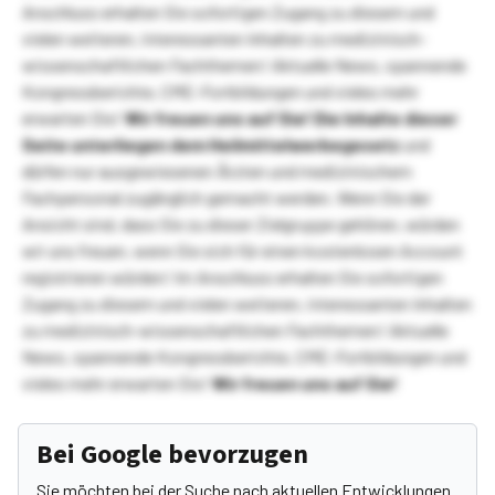
Anschluss erhalten Sie sofortigen Zugang zu diesem und
vielen weiteren, interessanten Inhalten zu medizinisch-
wissenschaftlichen Fachthemen! Aktuelle News, spannende
Kongressberichte, CME-Fortbildungen und vieles mehr
erwarten Sie!
Wir freuen uns auf Sie!
Die Inhalte dieser
Seite unterliegen dem Heilmittelwerbegesetz
und
dürfen nur ausgewiesenen Ärzten und medizinischem
Fachpersonal zugänglich gemacht werden. Wenn Sie der
Ansicht sind, dass Sie zu dieser Zielgruppe gehören, würden
wir uns freuen, wenn Sie sich für einen kostenlosen Account
registrieren würden! Im Anschluss erhalten Sie sofortigen
Zugang zu diesem und vielen weiteren, interessanten Inhalten
zu medizinisch-wissenschaftlichen Fachthemen! Aktuelle
News, spannende Kongressberichte, CME-Fortbildungen und
vieles mehr erwarten Sie!
Wir freuen uns auf Sie!
Bei Google bevorzugen
Sie möchten bei der Suche nach aktuellen Entwicklungen