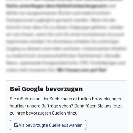
Seite unterliegen dem Heilmittelwerbegesetz
und
dürfen nur ausgewiesenen Ärzten und medizinischem
Fachpersonal zugänglich gemacht werden. Wenn Sie der
Ansicht sind, dass Sie zu dieser Zielgruppe gehören, würden
wir uns freuen, wenn Sie sich für einen kostenlosen Account
registrieren würden! Im Anschluss erhalten Sie sofortigen
Zugang zu diesem und vielen weiteren, interessanten Inhalten
zu medizinisch-wissenschaftlichen Fachthemen! Aktuelle
News, spannende Kongressberichte, CME-Fortbildungen und
vieles mehr erwarten Sie!
Wir freuen uns auf Sie!
Bei Google bevorzugen
Sie möchten bei der Suche nach aktuellen Entwicklungen
häufiger unsere Beiträge sehen? Dann fügen Sie uns jetzt
zu Ihren bevorzugten Quellen hinzu.
Als bevorzugte Quelle auswählen