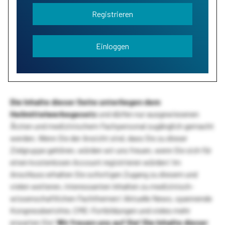
Registrieren
Einloggen
Die Inhalte dieser Seite unterliegen dem
Heilmittelwerbegesetz
und dürfen nur ausgewiesenen
Ärzten und medizinischem Fachpersonal zugänglich gemacht
werden. Wenn Sie der Ansicht sind, dass Sie zu dieser
Zielgruppe gehören, würden wir uns freuen, wenn Sie sich für
einen kostenlosen Account registrieren würden! Im
Anschluss erhalten Sie sofortigen Zugang zu diesem und
vielen weiteren, interessanten Inhalten zu medizinisch-
wissenschaftlichen Fachthemen! Aktuelle News, spannende
Kongressberichte, CME-Fortbildungen und vieles mehr
erwarten Sie!
Wir freuen uns auf Sie!
Die Inhalte dieser