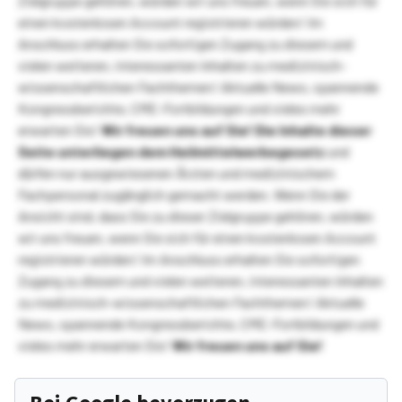
Zielgruppe gehören, würden wir uns freuen, wenn Sie sich für
einen kostenlosen Account registrieren würden! Im
Anschluss erhalten Sie sofortigen Zugang zu diesem und
vielen weiteren, interessanten Inhalten zu medizinisch-
wissenschaftlichen Fachthemen! Aktuelle News, spannende
Kongressberichte, CME-Fortbildungen und vieles mehr
erwarten Sie!
Wir freuen uns auf Sie!
Die Inhalte dieser
Seite unterliegen dem Heilmittelwerbegesetz
und
dürfen nur ausgewiesenen Ärzten und medizinischem
Fachpersonal zugänglich gemacht werden. Wenn Sie der
Ansicht sind, dass Sie zu dieser Zielgruppe gehören, würden
wir uns freuen, wenn Sie sich für einen kostenlosen Account
registrieren würden! Im Anschluss erhalten Sie sofortigen
Zugang zu diesem und vielen weiteren, interessanten Inhalten
zu medizinisch-wissenschaftlichen Fachthemen! Aktuelle
News, spannende Kongressberichte, CME-Fortbildungen und
vieles mehr erwarten Sie!
Wir freuen uns auf Sie!