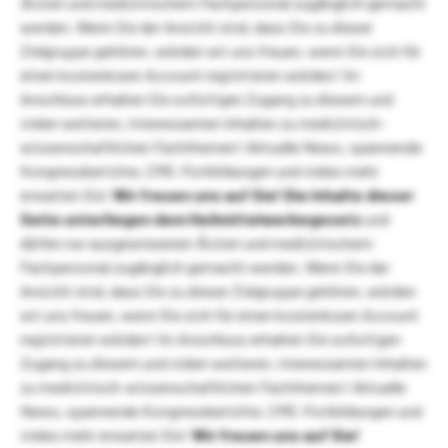
Ärzten und medizinischem Fachpersonal zugänglich gemacht
werden. Wenn Sie der Ansicht sind, dass Sie zu dieser
Zielgruppe gehören, würden wir uns freuen, wenn Sie sich für
einen kostenlosen Account registrieren würden! Im
Anschluss erhalten Sie sofortigen Zugang zu diesem und
vielen weiteren, interessanten Inhalten zu medizinisch-
wissenschaftlichen Fachthemen! Aktuelle News, spannende
Kongressberichte, CME-Fortbildungen und vieles mehr
erwarten Sie!
Wir freuen uns auf Sie!
Die Inhalte dieser
Seite unterliegen dem Heilmittelwerbegesetz
und
dürfen nur ausgewiesenen Ärzten und medizinischem
Fachpersonal zugänglich gemacht werden. Wenn Sie der
Ansicht sind, dass Sie zu dieser Zielgruppe gehören, würden
wir uns freuen, wenn Sie sich für einen kostenlosen Account
registrieren würden! Im Anschluss erhalten Sie sofortigen
Zugang zu diesem und vielen weiteren, interessanten Inhalten
zu medizinisch-wissenschaftlichen Fachthemen! Aktuelle
News, spannende Kongressberichte, CME-Fortbildungen und
vieles mehr erwarten Sie!
Wir freuen uns auf Sie!