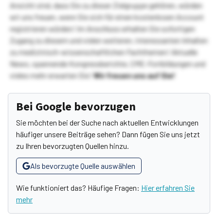
Ansicht sind, dass Sie zu dieser Zielgruppe gehören, würden
wir uns freuen, wenn Sie sich für einen kostenlosen Account
registrieren würden! Im Anschluss erhalten Sie sofortigen
Zugang zu diesem und vielen weiteren, interessanten Inhalten
zu medizinisch-wissenschaftlichen Fachthemen! Aktuelle
News, spannende Kongressberichte, CME-Fortbildungen und
vieles mehr erwarten Sie!
Wir freuen uns auf Sie!
Bei Google bevorzugen
Sie möchten bei der Suche nach aktuellen Entwicklungen
häufiger unsere Beiträge sehen? Dann fügen Sie uns jetzt
zu Ihren bevorzugten Quellen hinzu.
Als bevorzugte Quelle auswählen
Wie funktioniert das? Häufige Fragen:
Hier erfahren Sie
mehr