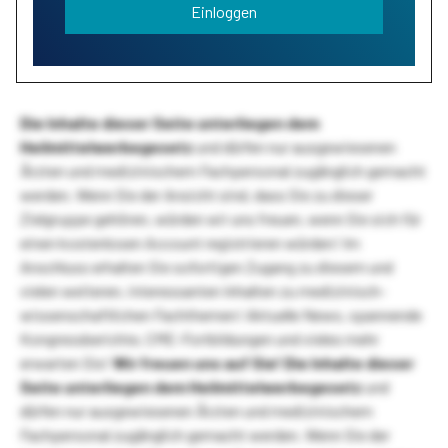
Einloggen
Die Inhalte dieser Seite unterliegen dem
Heilmittelwerbegesetz
und dürfen nur ausgewiesenen
Ärzten und medizinischem Fachpersonal zugänglich gemacht
werden. Wenn Sie der Ansicht sind, dass Sie zu dieser
Zielgruppe gehören, würden wir uns freuen, wenn Sie sich für
einen kostenlosen Account registrieren würden! Im
Anschluss erhalten Sie sofortigen Zugang zu diesem und
vielen weiteren, interessanten Inhalten zu medizinisch-
wissenschaftlichen Fachthemen! Aktuelle News, spannende
Kongressberichte, CME-Fortbildungen und vieles mehr
erwarten Sie!
Wir freuen uns auf Sie!
Die Inhalte dieser
Seite unterliegen dem Heilmittelwerbegesetz
und
dürfen nur ausgewiesenen Ärzten und medizinischem
Fachpersonal zugänglich gemacht werden. Wenn Sie der