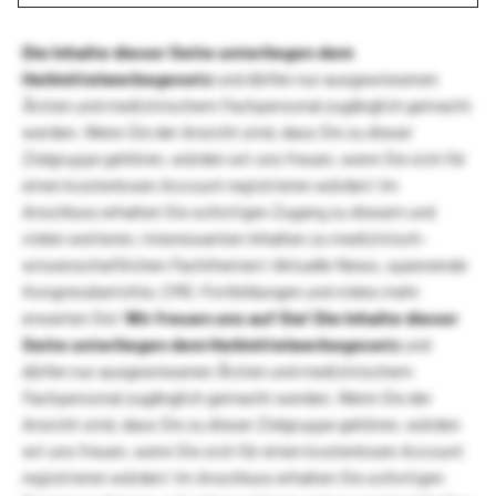
Die Inhalte dieser Seite unterliegen dem
Heilmittelwerbegesetz
und dürfen nur ausgewiesenen
Ärzten und medizinischem Fachpersonal zugänglich gemacht
werden. Wenn Sie der Ansicht sind, dass Sie zu dieser
Zielgruppe gehören, würden wir uns freuen, wenn Sie sich für
einen kostenlosen Account registrieren würden! Im
Anschluss erhalten Sie sofortigen Zugang zu diesem und
vielen weiteren, interessanten Inhalten zu medizinisch-
wissenschaftlichen Fachthemen! Aktuelle News, spannende
Kongressberichte, CME-Fortbildungen und vieles mehr
erwarten Sie!
Wir freuen uns auf Sie!
Die Inhalte dieser
Seite unterliegen dem Heilmittelwerbegesetz
und
dürfen nur ausgewiesenen Ärzten und medizinischem
Fachpersonal zugänglich gemacht werden. Wenn Sie der
Ansicht sind, dass Sie zu dieser Zielgruppe gehören, würden
wir uns freuen, wenn Sie sich für einen kostenlosen Account
registrieren würden! Im Anschluss erhalten Sie sofortigen