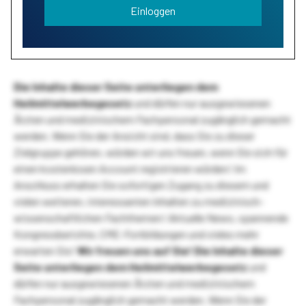
Einloggen
Die Inhalte dieser Seite unterliegen dem
Heilmittelwerbegesetz
und dürfen nur ausgewiesenen
Ärzten und medizinischem Fachpersonal zugänglich gemacht
werden. Wenn Sie der Ansicht sind, dass Sie zu dieser
Zielgruppe gehören, würden wir uns freuen, wenn Sie sich für
einen kostenlosen Account registrieren würden! Im
Anschluss erhalten Sie sofortigen Zugang zu diesem und
vielen weiteren, interessanten Inhalten zu medizinisch-
wissenschaftlichen Fachthemen! Aktuelle News, spannende
Kongressberichte, CME-Fortbildungen und vieles mehr
erwarten Sie!
Wir freuen uns auf Sie!
Die Inhalte dieser
Seite unterliegen dem Heilmittelwerbegesetz
und
dürfen nur ausgewiesenen Ärzten und medizinischem
Fachpersonal zugänglich gemacht werden. Wenn Sie der