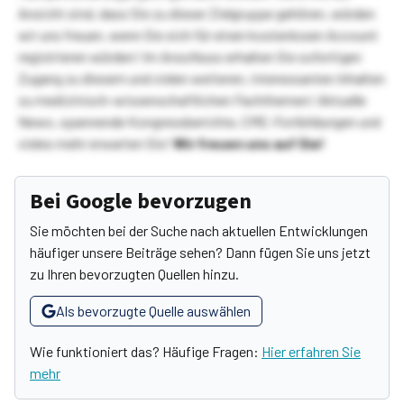
Ansicht sind, dass Sie zu dieser Zielgruppe gehören, würden
wir uns freuen, wenn Sie sich für einen kostenlosen Account
registrieren würden! Im Anschluss erhalten Sie sofortigen
Zugang zu diesem und vielen weiteren, interessanten Inhalten
zu medizinisch-wissenschaftlichen Fachthemen! Aktuelle
News, spannende Kongressberichte, CME-Fortbildungen und
vieles mehr erwarten Sie!
Wir freuen uns auf Sie!
Bei Google bevorzugen
Sie möchten bei der Suche nach aktuellen Entwicklungen
häufiger unsere Beiträge sehen? Dann fügen Sie uns jetzt
zu Ihren bevorzugten Quellen hinzu.
Als bevorzugte Quelle auswählen
Wie funktioniert das? Häufige Fragen:
Hier erfahren Sie
mehr