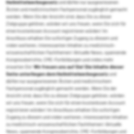
Heilmittelwerbegesetz
und dürfen nur ausgewiesenen
Ärzten und medizinischem Fachpersonal zugänglich gemacht
werden. Wenn Sie der Ansicht sind, dass Sie zu dieser
Zielgruppe gehören, würden wir uns freuen, wenn Sie sich für
einen kostenlosen Account registrieren würden! Im
Anschluss erhalten Sie sofortigen Zugang zu diesem und
vielen weiteren, interessanten Inhalten zu medizinisch-
wissenschaftlichen Fachthemen! Aktuelle News, spannende
Kongressberichte, CME-Fortbildungen und vieles mehr
erwarten Sie!
Wir freuen uns auf Sie!
Die Inhalte dieser
Seite unterliegen dem Heilmittelwerbegesetz
und
dürfen nur ausgewiesenen Ärzten und medizinischem
Fachpersonal zugänglich gemacht werden. Wenn Sie der
Ansicht sind, dass Sie zu dieser Zielgruppe gehören, würden
wir uns freuen, wenn Sie sich für einen kostenlosen Account
registrieren würden! Im Anschluss erhalten Sie sofortigen
Zugang zu diesem und vielen weiteren, interessanten Inhalten
zu medizinisch-wissenschaftlichen Fachthemen! Aktuelle
News, spannende Kongressberichte, CME-Fortbildungen und