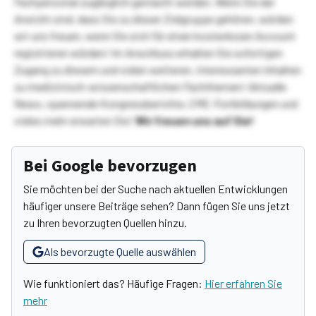
Fachpersonal zugänglich gemacht werden. Wenn Sie der
Ansicht sind, dass Sie zu dieser Zielgruppe gehören, würden
wir uns freuen, wenn Sie sich für einen kostenlosen Account
registrieren würden! Im Anschluss erhalten Sie sofortigen
Zugang zu diesem und vielen weiteren, interessanten Inhalten
zu medizinisch-wissenschaftlichen Fachthemen! Aktuelle
News, spannende Kongressberichte, CME-Fortbildungen und
vieles mehr erwarten Sie!
Wir freuen uns auf Sie!
Bei Google bevorzugen
Sie möchten bei der Suche nach aktuellen Entwicklungen
häufiger unsere Beiträge sehen? Dann fügen Sie uns jetzt
zu Ihren bevorzugten Quellen hinzu.
Als bevorzugte Quelle auswählen
Wie funktioniert das? Häufige Fragen:
Hier erfahren Sie
mehr