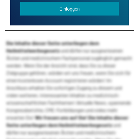
Einloggen
Die Inhalte dieser Seite unterliegen dem
Heilmittelwerbegesetz
und dürfen nur ausgewiesenen
Ärzten und medizinischem Fachpersonal zugänglich gemacht
werden. Wenn Sie der Ansicht sind, dass Sie zu dieser
Zielgruppe gehören, würden wir uns freuen, wenn Sie sich für
einen kostenlosen Account registrieren würden! Im
Anschluss erhalten Sie sofortigen Zugang zu diesem und
vielen weiteren, interessanten Inhalten zu medizinisch-
wissenschaftlichen Fachthemen! Aktuelle News, spannende
Kongressberichte, CME-Fortbildungen und vieles mehr
erwarten Sie!
Wir freuen uns auf Sie!
Die Inhalte dieser
Seite unterliegen dem Heilmittelwerbegesetz
und
dürfen nur ausgewiesenen Ärzten und medizinischem