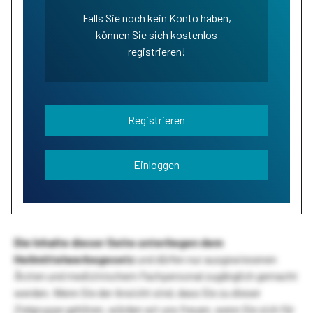
Falls Sie noch kein Konto haben,
können Sie sich kostenlos
registrieren!
Registrieren
Einloggen
Die Inhalte dieser Seite unterliegen dem
Heilmittelwerbegesetz
und dürfen nur ausgewiesenen
Ärzten und medizinischem Fachpersonal zugänglich gemacht
werden. Wenn Sie der Ansicht sind, dass Sie zu dieser
Zielgruppe gehören, würden wir uns freuen, wenn Sie sich für