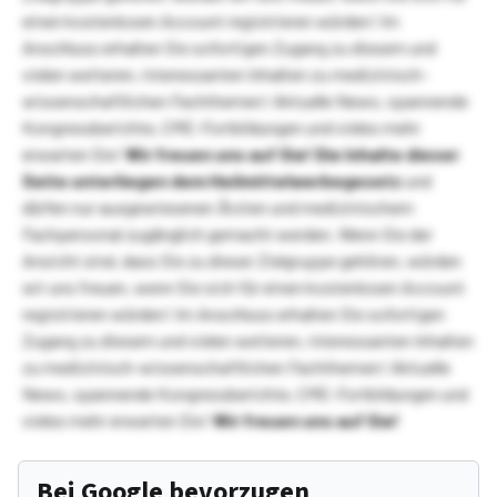
einen kostenlosen Account registrieren würden! Im
Anschluss erhalten Sie sofortigen Zugang zu diesem und
vielen weiteren, interessanten Inhalten zu medizinisch-
wissenschaftlichen Fachthemen! Aktuelle News, spannende
Kongressberichte, CME-Fortbildungen und vieles mehr
erwarten Sie!
Wir freuen uns auf Sie!
Die Inhalte dieser
Seite unterliegen dem Heilmittelwerbegesetz
und
dürfen nur ausgewiesenen Ärzten und medizinischem
Fachpersonal zugänglich gemacht werden. Wenn Sie der
Ansicht sind, dass Sie zu dieser Zielgruppe gehören, würden
wir uns freuen, wenn Sie sich für einen kostenlosen Account
registrieren würden! Im Anschluss erhalten Sie sofortigen
Zugang zu diesem und vielen weiteren, interessanten Inhalten
zu medizinisch-wissenschaftlichen Fachthemen! Aktuelle
News, spannende Kongressberichte, CME-Fortbildungen und
vieles mehr erwarten Sie!
Wir freuen uns auf Sie!
Bei Google bevorzugen