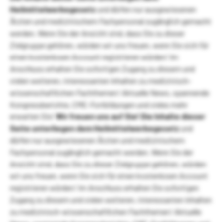
Heilmittelwerbegesetz
und dürfen nur ausgewiesenen
Ärzten und medizinischem Fachpersonal zugänglich gemacht
werden. Wenn Sie der Ansicht sind, dass Sie zu dieser
Zielgruppe gehören, würden wir uns freuen, wenn Sie sich für
einen kostenlosen Account registrieren würden! Im
Anschluss erhalten Sie sofortigen Zugang zu diesem und
vielen weiteren, interessanten Inhalten zu medizinisch-
wissenschaftlichen Fachthemen! Aktuelle News, spannende
Kongressberichte, CME-Fortbildungen und vieles mehr
erwarten Sie!
Wir freuen uns auf Sie!
Die Inhalte dieser
Seite unterliegen dem Heilmittelwerbegesetz
und
dürfen nur ausgewiesenen Ärzten und medizinischem
Fachpersonal zugänglich gemacht werden. Wenn Sie der
Ansicht sind, dass Sie zu dieser Zielgruppe gehören, würden
wir uns freuen, wenn Sie sich für einen kostenlosen Account
registrieren würden! Im Anschluss erhalten Sie sofortigen
Zugang zu diesem und vielen weiteren, interessanten Inhalten
zu medizinisch-wissenschaftlichen Fachthemen! Aktuelle