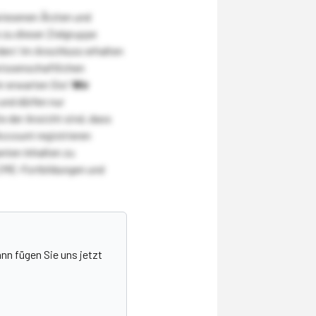
wiesenen Ärzten und
zu dieser Zielgruppe
den! Im Anschluss erhalten
wissenschaftlichen
r erwarten Sie!
Wir
und dürfen nur
 der Ansicht sind, dass
Account registrieren
nten Inhalten zu
CME-Fortbildungen und
nn fügen Sie uns jetzt