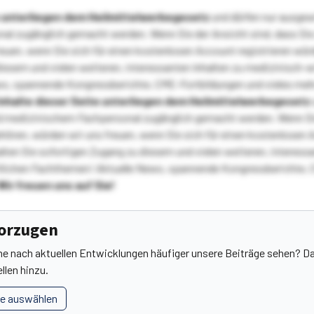
te unterliegen dem Heilmittelwerbegesetz
und dürfen nur ausge
l zugänglich gemacht werden. Wenn Sie der Ansicht sind, dass Sie 
reuen, wenn Sie sich für einen kostenlosen Account registrieren wür
diesem und vielen weiteren, interessanten Inhalten zu medizinisch-
s, spannende Kongressberichte, CME-Fortbildungen und vieles meh
Inhalte dieser Seite unterliegen dem Heilmittelwerbegesetz
 medizinischem Fachpersonal zugänglich gemacht werden. Wenn Sie
ehören, würden wir uns freuen, wenn Sie sich für einen kostenlosen 
ten Sie sofortigen Zugang zu diesem und vielen weiteren, interessa
lichen Fachthemen! Aktuelle News, spannende Kongressberichte, 
Wir freuen uns auf Sie!
vorzugen
he nach aktuellen Entwicklungen häufiger unsere Beiträge sehen? Da
llen hinzu.
le auswählen