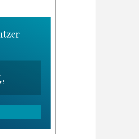
utzer
.
en!