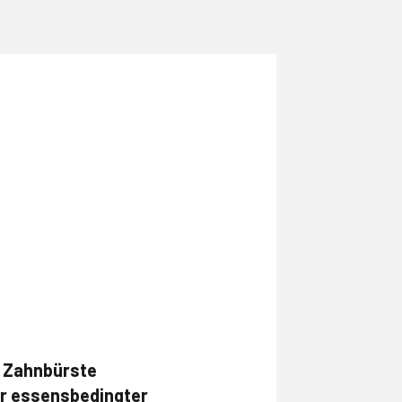
r Zahnbürste
vor essensbedingter