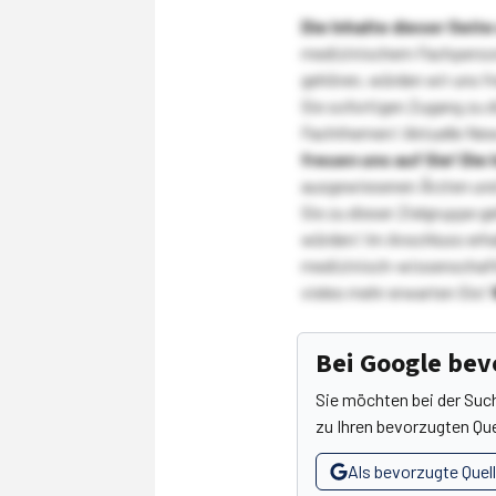
Die Inhalte dieser Sei
medizinischem Fachpersona
gehören, würden wir uns f
Sie sofortigen Zugang zu 
Fachthemen! Aktuelle New
freuen uns auf Sie!
Die 
ausgewiesenen Ärzten und
Sie zu dieser Zielgruppe g
würden! Im Anschluss erhal
medizinisch-wissenschaft
vieles mehr erwarten Sie!
Bei Google be
Sie möchten bei der Suc
zu Ihren bevorzugten Que
Als bevorzugte Quel