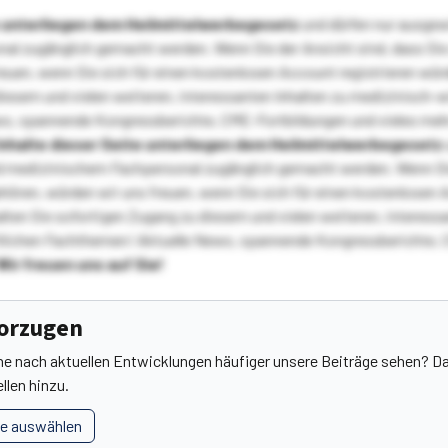
te unterliegen dem Heilmittelwerbegesetz
und dürfen nur ausge
l zugänglich gemacht werden. Wenn Sie der Ansicht sind, dass Sie 
reuen, wenn Sie sich für einen kostenlosen Account registrieren wür
diesem und vielen weiteren, interessanten Inhalten zu medizinisch-
s, spannende Kongressberichte, CME-Fortbildungen und vieles meh
Inhalte dieser Seite unterliegen dem Heilmittelwerbegesetz
 medizinischem Fachpersonal zugänglich gemacht werden. Wenn Sie
ehören, würden wir uns freuen, wenn Sie sich für einen kostenlosen 
ten Sie sofortigen Zugang zu diesem und vielen weiteren, interessa
lichen Fachthemen! Aktuelle News, spannende Kongressberichte, 
Wir freuen uns auf Sie!
vorzugen
he nach aktuellen Entwicklungen häufiger unsere Beiträge sehen? Da
llen hinzu.
le auswählen