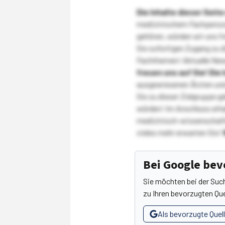
Die Inhalte dieser Sei
medizinischem Fachpersona
gehören, würden wir uns f
Sie sofortigen Zugang zu 
Fachthemen! Aktuelle New
freuen uns auf Sie!
Die 
ausgewiesenen Ärzten und
Sie zu dieser Zielgruppe g
würden! Im Anschluss erhal
medizinisch-wissenschaft
vieles mehr erwarten Sie!
Bei Google be
Sie möchten bei der Suc
zu Ihren bevorzugten Que
Als bevorzugte Quel