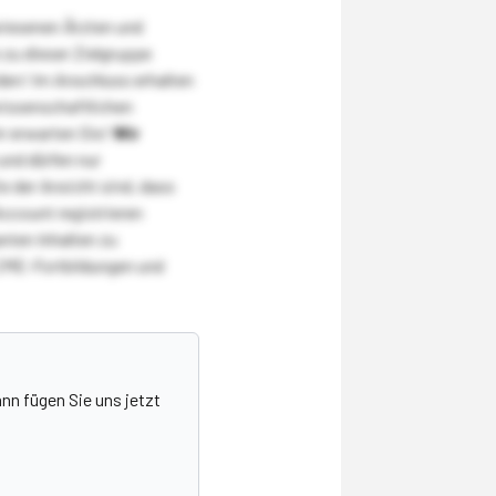
wiesenen Ärzten und
zu dieser Zielgruppe
den! Im Anschluss erhalten
wissenschaftlichen
r erwarten Sie!
Wir
und dürfen nur
 der Ansicht sind, dass
Account registrieren
nten Inhalten zu
CME-Fortbildungen und
nn fügen Sie uns jetzt