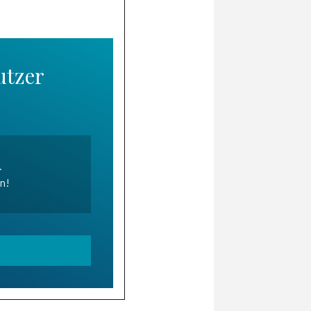
utzer
.
en!