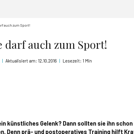
arf auch zum Sport!
e darf auch zum Sport!
|
Aktualisiert am:
12.10.2016
|
Lesezeit:
1 Min
ein künstliches Gelenk? Dann sollten sie ihn scho
. Denn prä- und postoperatives Training hilft Kra