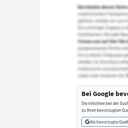
Die Inhalte dieser Sei
medizinischem Fachpersona
gehören, würden wir uns f
Sie sofortigen Zugang zu 
Fachthemen! Aktuelle New
freuen uns auf Sie!
Die 
ausgewiesenen Ärzten und
Sie zu dieser Zielgruppe g
würden! Im Anschluss erhal
medizinisch-wissenschaft
vieles mehr erwarten Sie!
Bei Google be
Sie möchten bei der Suc
zu Ihren bevorzugten Que
Als bevorzugte Quel