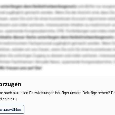
te unterliegen dem Heilmittelwerbegesetz
und dürfen nur ausge
l zugänglich gemacht werden. Wenn Sie der Ansicht sind, dass Sie 
reuen, wenn Sie sich für einen kostenlosen Account registrieren wür
diesem und vielen weiteren, interessanten Inhalten zu medizinisch-
s, spannende Kongressberichte, CME-Fortbildungen und vieles meh
Inhalte dieser Seite unterliegen dem Heilmittelwerbegesetz
 medizinischem Fachpersonal zugänglich gemacht werden. Wenn Sie
ehören, würden wir uns freuen, wenn Sie sich für einen kostenlosen 
ten Sie sofortigen Zugang zu diesem und vielen weiteren, interessa
lichen Fachthemen! Aktuelle News, spannende Kongressberichte, 
Wir freuen uns auf Sie!
vorzugen
he nach aktuellen Entwicklungen häufiger unsere Beiträge sehen? Da
llen hinzu.
le auswählen