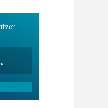
utzer
.
en!