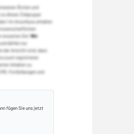
wiesenen Ärzten und
zu dieser Zielgruppe
den! Im Anschluss erhalten
wissenschaftlichen
r erwarten Sie!
Wir
und dürfen nur
 der Ansicht sind, dass
Account registrieren
nten Inhalten zu
CME-Fortbildungen und
nn fügen Sie uns jetzt