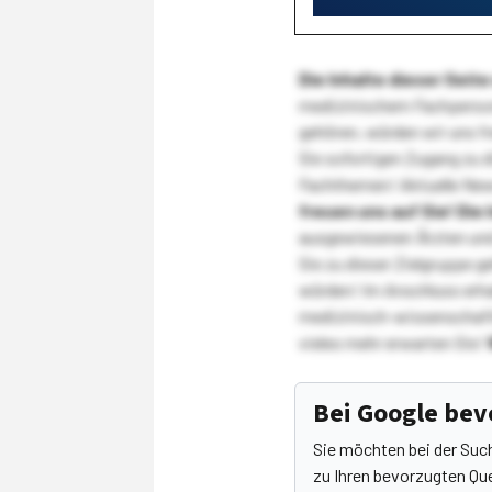
Die Inhalte dieser Sei
medizinischem Fachpersona
gehören, würden wir uns f
Sie sofortigen Zugang zu 
Fachthemen! Aktuelle New
freuen uns auf Sie!
Die 
ausgewiesenen Ärzten und
Sie zu dieser Zielgruppe g
würden! Im Anschluss erhal
medizinisch-wissenschaft
vieles mehr erwarten Sie!
Bei Google be
Sie möchten bei der Suc
zu Ihren bevorzugten Que