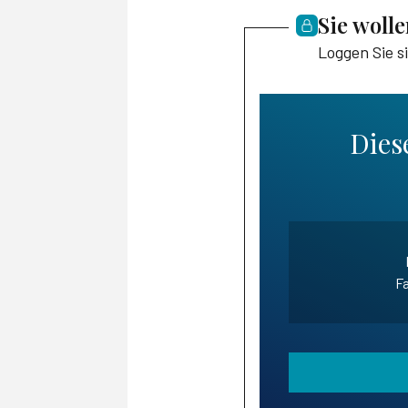
Sie woll
Loggen Sie s
Diese
Fa