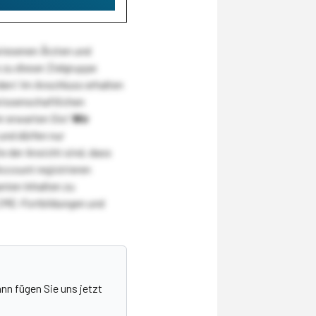
wiesenen Ärzten und
zu dieser Zielgruppe
den! Im Anschluss erhalten
wissenschaftlichen
r erwarten Sie!
Wir
und dürfen nur
 der Ansicht sind, dass
Account registrieren
nten Inhalten zu
CME-Fortbildungen und
nn fügen Sie uns jetzt