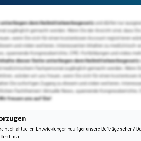
te unterliegen dem Heilmittelwerbegesetz
und dürfen nur ausge
l zugänglich gemacht werden. Wenn Sie der Ansicht sind, dass Sie 
reuen, wenn Sie sich für einen kostenlosen Account registrieren wür
diesem und vielen weiteren, interessanten Inhalten zu medizinisch-
s, spannende Kongressberichte, CME-Fortbildungen und vieles meh
Inhalte dieser Seite unterliegen dem Heilmittelwerbegesetz
 medizinischem Fachpersonal zugänglich gemacht werden. Wenn Sie
ehören, würden wir uns freuen, wenn Sie sich für einen kostenlosen 
ten Sie sofortigen Zugang zu diesem und vielen weiteren, interessa
lichen Fachthemen! Aktuelle News, spannende Kongressberichte, 
Wir freuen uns auf Sie!
vorzugen
he nach aktuellen Entwicklungen häufiger unsere Beiträge sehen? Da
llen hinzu.