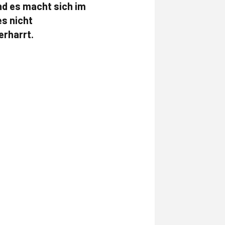
nd es macht sich im
es nicht
erharrt.