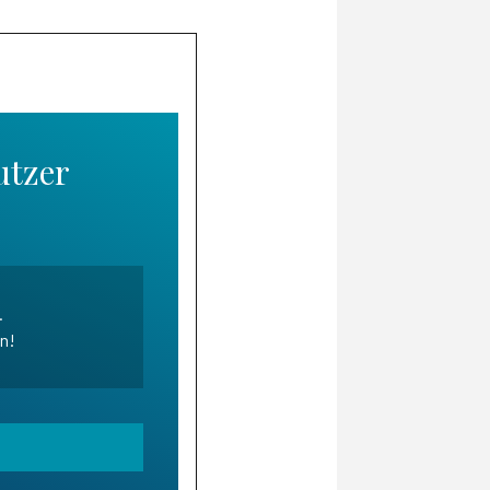
utzer
.
en!