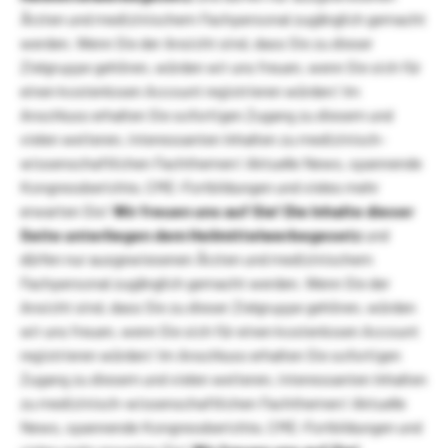
Ärzten und medizinischem Fachpersonal zugänglich gemacht
werden. Wenn Sie der Ansicht sind, dass Sie zu dieser
Zielgruppe gehören, würden wir uns freuen, wenn Sie sich für
einen kostenlosen Account registrieren würden! Im
Anschluss erhalten Sie sofortigen Zugang zu diesem und
vielen weiteren, interessanten Inhalten zu medizinisch-
wissenschaftlichen Fachthemen! Aktuelle News, spannende
Kongressberichte, CME-Fortbildungen und vieles mehr
erwarten Sie!
Wir freuen uns auf Sie!
Die Inhalte dieser
Seite unterliegen dem Heilmittelwerbegesetz
und
dürfen nur ausgewiesenen Ärzten und medizinischem
Fachpersonal zugänglich gemacht werden. Wenn Sie der
Ansicht sind, dass Sie zu dieser Zielgruppe gehören, würden
wir uns freuen, wenn Sie sich für einen kostenlosen Account
registrieren würden! Im Anschluss erhalten Sie sofortigen
Zugang zu diesem und vielen weiteren, interessanten Inhalten
zu medizinisch-wissenschaftlichen Fachthemen! Aktuelle
News, spannende Kongressberichte, CME-Fortbildungen und