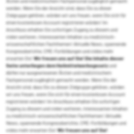
Ärzten und medizinischem Fachpersonal zugänglich gemacht
werden. Wenn Sie der Ansicht sind, dass Sie zu dieser
Zielgruppe gehören, würden wir uns freuen, wenn Sie sich für
einen kostenlosen Account registrieren würden! Im
Anschluss erhalten Sie sofortigen Zugang zu diesem und
vielen weiteren, interessanten Inhalten zu medizinisch-
wissenschaftlichen Fachthemen! Aktuelle News, spannende
Kongressberichte, CME-Fortbildungen und vieles mehr
erwarten Sie!
Wir freuen uns auf Sie!
Die Inhalte dieser
Seite unterliegen dem Heilmittelwerbegesetz
und
dürfen nur ausgewiesenen Ärzten und medizinischem
Fachpersonal zugänglich gemacht werden. Wenn Sie der
Ansicht sind, dass Sie zu dieser Zielgruppe gehören, würden
wir uns freuen, wenn Sie sich für einen kostenlosen Account
registrieren würden! Im Anschluss erhalten Sie sofortigen
Zugang zu diesem und vielen weiteren, interessanten Inhalten
zu medizinisch-wissenschaftlichen Fachthemen! Aktuelle
News, spannende Kongressberichte, CME-Fortbildungen und
vieles mehr erwarten Sie!
Wir freuen uns auf Sie!