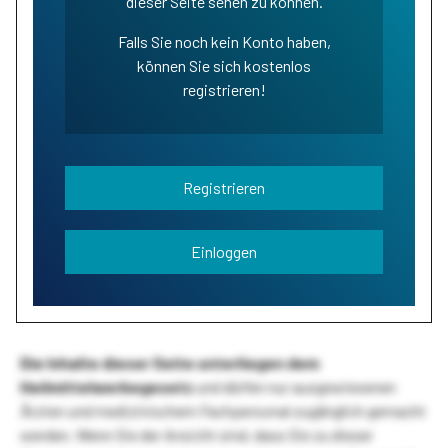
dieser Seite sehen zu können.
Falls Sie noch kein Konto haben,
können Sie sich kostenlos
registrieren!
Registrieren
Einloggen
Die Inhalte dieser Seite unterliegen dem
Heilmittelwerbegesetz
und dürfen nur ausgewiesenen
Ärzten und medizinischem Fachpersonal zugänglich gemacht
werden. Wenn Sie der Ansicht sind, dass Sie zu dieser