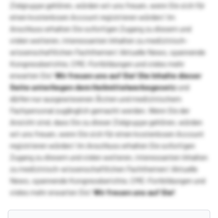
Zielgruppe gehören, würden wir uns freuen, wenn Sie sich für
einen kostenlosen Account registrieren würden! Im
Anschluss erhalten Sie sofortigen Zugang zu diesem und
vielen weiteren, interessanten Inhalten zu medizinisch-
wissenschaftlichen Fachthemen! Aktuelle News, spannende
Kongressberichte, CME-Fortbildungen und vieles mehr
erwarten Sie!
Wir freuen uns auf Sie!
Die Inhalte dieser
Seite unterliegen dem Heilmittelwerbegesetz
und
dürfen nur ausgewiesenen Ärzten und medizinischem
Fachpersonal zugänglich gemacht werden. Wenn Sie der
Ansicht sind, dass Sie zu dieser Zielgruppe gehören, würden
wir uns freuen, wenn Sie sich für einen kostenlosen Account
registrieren würden! Im Anschluss erhalten Sie sofortigen
Zugang zu diesem und vielen weiteren, interessanten Inhalten
zu medizinisch-wissenschaftlichen Fachthemen! Aktuelle
News, spannende Kongressberichte, CME-Fortbildungen und
vieles mehr erwarten Sie!
Wir freuen uns auf Sie!