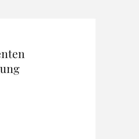
enten
mung