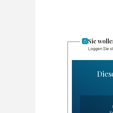
Sie woll
Loggen Sie s
Diese
Fa