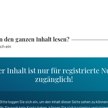
en den ganzen Inhalt lesen?
ich ein
r Inhalt ist nur für registrierte N
zugänglich!
Bitte loggen Sie sich ein, um den Inhalt dieser Seite sehen zu können
lls Sie noch kein Konto haben, können Sie sich kostenlos registrier