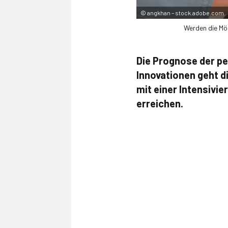
©
angkhan – stock.adobe.com
Werden die Mög
Die Prognose der per
Innovationen geht d
mit einer Intensivi
erreichen.