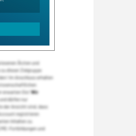
wiesenen Ärzten und
zu dieser Zielgruppe
den! Im Anschluss erhalten
wissenschaftlichen
r erwarten Sie!
Wir
und dürfen nur
 der Ansicht sind, dass
Account registrieren
nten Inhalten zu
CME-Fortbildungen und