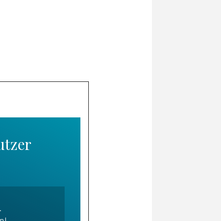
utzer
.
en!