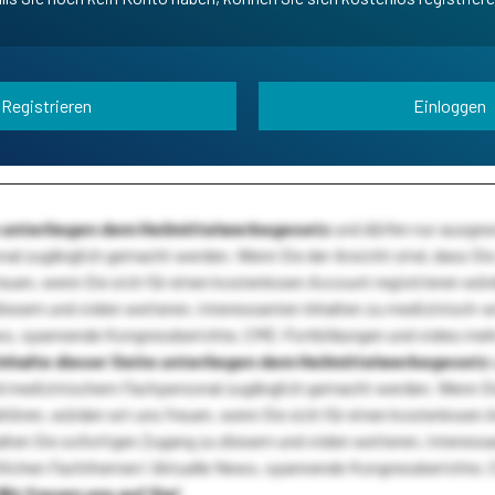
Registrieren
Einloggen
te unterliegen dem Heilmittelwerbegesetz
und dürfen nur ausge
l zugänglich gemacht werden. Wenn Sie der Ansicht sind, dass Sie 
reuen, wenn Sie sich für einen kostenlosen Account registrieren wür
diesem und vielen weiteren, interessanten Inhalten zu medizinisch-
s, spannende Kongressberichte, CME-Fortbildungen und vieles meh
Inhalte dieser Seite unterliegen dem Heilmittelwerbegesetz
 medizinischem Fachpersonal zugänglich gemacht werden. Wenn Sie
ehören, würden wir uns freuen, wenn Sie sich für einen kostenlosen 
ten Sie sofortigen Zugang zu diesem und vielen weiteren, interessa
lichen Fachthemen! Aktuelle News, spannende Kongressberichte, 
Wir freuen uns auf Sie!