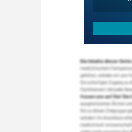
Die Inhalte dieser Sei
medizinischem Fachpersona
gehören, würden wir uns f
Sie sofortigen Zugang zu 
Fachthemen! Aktuelle New
freuen uns auf Sie!
Die 
ausgewiesenen Ärzten und
Sie zu dieser Zielgruppe g
würden! Im Anschluss erhal
medizinisch-wissenschaft
vieles mehr erwarten Sie!