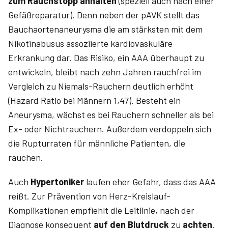
zum Rauchstopp anhalten
(speziell auch nach einer
Gefäßreparatur). Denn neben der pAVK stellt das
Bauchaortenaneurysma die am stärksten mit dem
Nikotinabusus assoziierte kardiovaskuläre
Erkrankung dar. Das Risiko, ein AAA überhaupt zu
entwickeln, bleibt nach zehn Jahren rauchfrei im
Vergleich zu Niemals-Rauchern deutlich erhöht
(Hazard Ratio bei Männern 1,47). Besteht ein
Aneurysma, wächst es bei Rauchern schneller als bei
Ex- oder Nichtrauchern. Außerdem verdoppeln sich
die Rupturraten für männliche Patienten, die
rauchen.
Auch
Hypertoniker
laufen eher Gefahr, dass das AAA
reißt. Zur Prävention von Herz-Kreislauf-
Komplikationen empfiehlt die Leitlinie, nach der
Diagnose konsequent
auf den Blutdruck
zu
achten
.