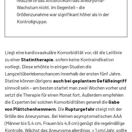
reduzierte das Antibiotikum das Aneurysma-
Wachstum nicht. Im Gegenteil – die
Größenzunahme war signifikant höher als in der
Kontrollgruppe.
Liegt eine kardiovaskuläre Komorbidität vor, rät die Leitlinie
zu einer
Statintherapie
, sofern keine Kontraindikation
vorliegt. Diese erhöhte in einigen Studien die
Langzeitüberlebenschancen innerhalb der ersten fünf Jahre.
Statine können übrigens
auch bei geplantem Gefäßeingriff
sinnvoll sein – am besten startet man zwei Wochen vorher und
setzt die Therapie für einen Monat fort. Außerdem empfehlen
die Experten bei solchen Komorbiditäten generell die
Gabe
von Plättchenhemmern
. Die
Rupturgefahr
steigt mit der
Größe des Aneurysmas. Bei kleinen asymptomatischen AAA
(Männer bis 5,4 cm, Frauen bis 4,9 cm) genügt die regelmäßige
Kontrolle. Wächst das Aneurysma allerdings ­ > 1 cm/Jahr, sollte