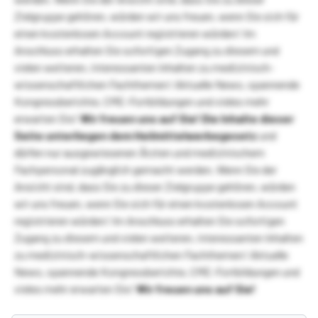
Zielgruppe gehören, würden wir uns freuen, wenn Sie sich für
einen kostenlosen Account registrieren würden! Im
Anschluss erhalten Sie sofortigen Zugang zu diesem und
vielen weiteren, interessanten Inhalten zu medizinisch-
wissenschaftlichen Fachthemen! Aktuelle News, spannende
Kongressberichte, CME-Fortbildungen und vieles mehr
erwarten Sie!
Wir freuen uns auf Sie!
Die Inhalte dieser
Seite unterliegen dem Heilmittelwerbegesetz
und
dürfen nur ausgewiesenen Ärzten und medizinischem
Fachpersonal zugänglich gemacht werden. Wenn Sie der
Ansicht sind, dass Sie zu dieser Zielgruppe gehören, würden
wir uns freuen, wenn Sie sich für einen kostenlosen Account
registrieren würden! Im Anschluss erhalten Sie sofortigen
Zugang zu diesem und vielen weiteren, interessanten Inhalten
zu medizinisch-wissenschaftlichen Fachthemen! Aktuelle
News, spannende Kongressberichte, CME-Fortbildungen und
vieles mehr erwarten Sie!
Wir freuen uns auf Sie!