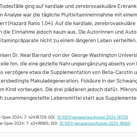
r Todesfälle ging auf kardiale und zerebrovaskuläre Erkra
en Analyse war die tägliche Multivitamineinnahme mit ein
iiert (Hazard Ratio 1,04). Auf die kardiale, zerebrovaskulä
ich die Einnahme jedoch kaum aus. Die Autorinnen und Au
ivitaminpräparate nicht zu einem längeren Leben verhelfen.
sen Dr. Neal Barnard von der George Washington Universi
teile hin, die eine gezielte Nahrungsergänzung abseits vo
So verzögere etwa die Supplementation von Beta-Carotin u
ltersbedingte Makuladegeneration, Folsäure in der Schwan
m Kind vorbeugen. Die drei plädieren jedoch dafür, Mikro
h zusammengestellte Lebensmittel statt aus Supplemente
tw Open 2024; 7: e2418729; DOI:
10.1001/jamanetworkopen.2024.18729
tw Open 2024; 7: e2418965; DOI:
10.1001/jamanetworkopen.2024.18965