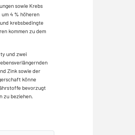
nkungen sowie Krebs
em um 4 % höheren
re und krebsbedingte
toren kommen zu dem
ty und zwei
n lebensverlängernden
nd Zink sowie der
gerschaft könne
nährstoffe bevorzugt
n zu beziehen.