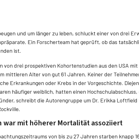
eugen und um länger zu leben, schluckt einer von drei E
npräparate. Ein Forscherteam hat geprüft, ob das tatsächl
unden ist.
en von drei prospektiven Kohortenstudien aus den USA mi
 mittleren Alter von gut 61 Jahren. Keiner der Teilnehm
sche Erkrankungen oder Krebs in der Vorgeschichte. Diejen
aren häufiger weiblich, hatten einen Hochschulabschluss, 
ünder, schreibt die Autorengruppe um Dr. Erikka Loftfield
Rockville.
war mit höherer Mortalität assoziiert
chtungszeitraums von bis zu 27 Jahren starben knapp 16