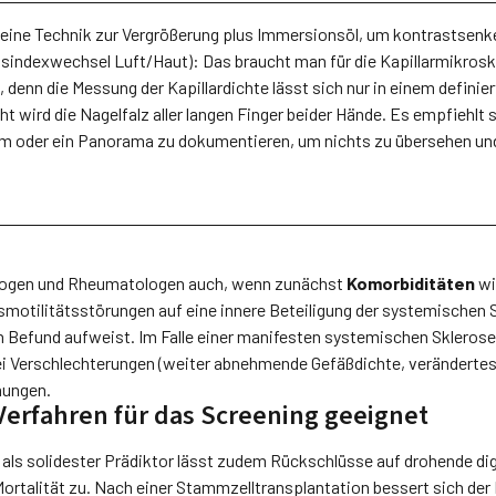
 eine Technik zur Vergrößerung plus Immersionsöl, um kontrastsen
sindexwechsel Luft/Haut): Das braucht man für die Kapillarmikrosko
g, denn die Messung der Kapillardichte lässt sich nur in einem definie
 wird die Nagelfalz aller langen Finger beider Hände. Es empfiehlt s
 mm oder ein Panorama zu dokumentieren, um nichts zu übersehen 
ologen und Rheumatologen auch, wenn zunächst
Komorbiditäten
wi
otilitätsstörungen auf eine innere Beteiligung der systemischen S
 Befund aufweist. Im Falle einer manifesten systemischen Sklerose
bei Verschlechterungen (weiter abnehmende Gefäßdichte, verändertes
hungen.
Verfahren für das Screening geeignet
als solidester Prädiktor lässt zudem Rückschlüsse auf drohende dig
rtalität zu. Nach einer Stammzelltransplantation bessert sich der 