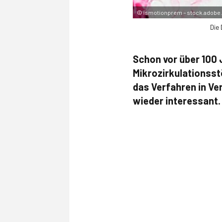
©
ismotionprem – stock.adob
Die
Schon vor über 100 
Mikrozirkulationsst
das Verfahren in Ve
wieder interessant.