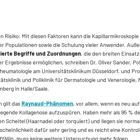
 Risiko: Mit diesen Faktoren kann die Kapillarmikroskopie 
r Populationen sowie die Schulung vieler Anwender. Auße
ierte Begriffe und Zuordnungen
, die den breiten Einsat
er Ergebnisse ermöglichen, schreiben Dr. Oliver Sander, Pol
heumatologie am Universitätsklinikum Düsseldorf, und Pro
tätsklinik und Poliklinik für Dermatologie und Venerologie,
nberg in Halle/Saale.
n gilt das
Raynaud-Phänomen
, vor allem, wenn es neu auf
iegende Kollagenose aufzuspüren. Haben mehr als 95 % der
n Scheitel (Haarnadel oder torquiert) und liegen sie normal
hrscheinlichkeit dafür sehr gering und es reicht eine Kontro
ffällig, muss keine weitere Untersuchung mehr folgen.