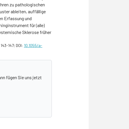
ühren zu pathologischen
uster ableiten, auffällige
ten Erfassung und
inginstrument für (alle)
systemische Sklerose früher
 143-147; DOI:
10.1055/a-
nn fügen Sie uns jetzt