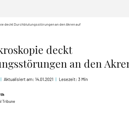
pie deckt Durchblutungsstörungen an den Akren auf
kroskopie deckt
ngsstörungen an den Akre
|
Aktualisiert am:
14.01.2021
|
Lesezeit:
3 Min
rth
l Tribune