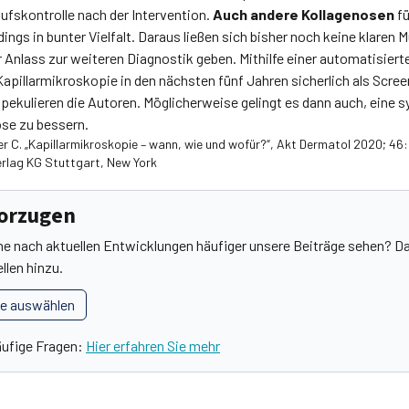
ufskontrolle nach der Intervention.
Auch andere Kollagenosen
f
ings in bunter Vielfalt. Daraus ließen sich bisher noch keine klaren M
 Anlass zur weiteren Diagnostik geben. Mithilfe einer automatisier
pillarmikroskopie in den nächsten fünf Jahren sicherlich als Screen
ekulieren die Autoren. Möglicherweise gelingt es dann auch, eine 
ose zu bessern.
r C. „Kapillarmikroskopie – wann, wie und wofür?“, Akt Dermatol 2020; 46:
rlag KG Stuttgart, New York
vorzugen
he nach aktuellen Entwicklungen häufiger unsere Beiträge sehen? Da
llen hinzu.
le auswählen
äufige Fragen:
Hier erfahren Sie mehr