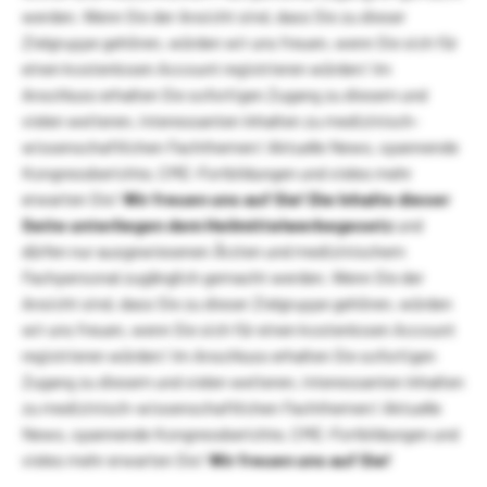
werden. Wenn Sie der Ansicht sind, dass Sie zu dieser
Zielgruppe gehören, würden wir uns freuen, wenn Sie sich für
einen kostenlosen Account registrieren würden! Im
Anschluss erhalten Sie sofortigen Zugang zu diesem und
vielen weiteren, interessanten Inhalten zu medizinisch-
wissenschaftlichen Fachthemen! Aktuelle News, spannende
Kongressberichte, CME-Fortbildungen und vieles mehr
erwarten Sie!
Wir freuen uns auf Sie!
Die Inhalte dieser
Seite unterliegen dem Heilmittelwerbegesetz
und
dürfen nur ausgewiesenen Ärzten und medizinischem
Fachpersonal zugänglich gemacht werden. Wenn Sie der
Ansicht sind, dass Sie zu dieser Zielgruppe gehören, würden
wir uns freuen, wenn Sie sich für einen kostenlosen Account
registrieren würden! Im Anschluss erhalten Sie sofortigen
Zugang zu diesem und vielen weiteren, interessanten Inhalten
zu medizinisch-wissenschaftlichen Fachthemen! Aktuelle
News, spannende Kongressberichte, CME-Fortbildungen und
vieles mehr erwarten Sie!
Wir freuen uns auf Sie!