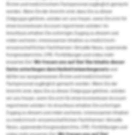
Ärzten und medizinischem Fachpersonal zugänglich gemacht
werden. Wenn Sie der Ansicht sind, dass Sie zu dieser
Zielgruppe gehören, würden wir uns freuen, wenn Sie sich für
einen kostenlosen Account registrieren würden! Im
Anschluss erhalten Sie sofortigen Zugang zu diesem und
vielen weiteren, interessanten Inhalten zu medizinisch-
wissenschaftlichen Fachthemen! Aktuelle News, spannende
Kongressberichte, CME-Fortbildungen und vieles mehr
erwarten Sie!
Wir freuen uns auf Sie!
Die Inhalte dieser
Seite unterliegen dem Heilmittelwerbegesetz
und
dürfen nur ausgewiesenen Ärzten und medizinischem
Fachpersonal zugänglich gemacht werden. Wenn Sie der
Ansicht sind, dass Sie zu dieser Zielgruppe gehören, würden
wir uns freuen, wenn Sie sich für einen kostenlosen Account
registrieren würden! Im Anschluss erhalten Sie sofortigen
Zugang zu diesem und vielen weiteren, interessanten Inhalten
zu medizinisch-wissenschaftlichen Fachthemen! Aktuelle
News, spannende Kongressberichte, CME-Fortbildungen und
vieles mehr erwarten Sie!
Wir freuen uns auf Sie!