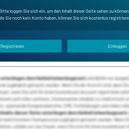
Bitte loggen Sie sich ein, um den Inhalt dieser Seite sehen zu können
lls Sie noch kein Konto haben, können Sie sich kostenlos registrier
Registrieren
Einloggen
te unterliegen dem Heilmittelwerbegesetz
und dürfen nur ausge
l zugänglich gemacht werden. Wenn Sie der Ansicht sind, dass Sie 
reuen, wenn Sie sich für einen kostenlosen Account registrieren wür
diesem und vielen weiteren, interessanten Inhalten zu medizinisch-
s, spannende Kongressberichte, CME-Fortbildungen und vieles meh
Inhalte dieser Seite unterliegen dem Heilmittelwerbegesetz
 medizinischem Fachpersonal zugänglich gemacht werden. Wenn Sie
ehören, würden wir uns freuen, wenn Sie sich für einen kostenlosen 