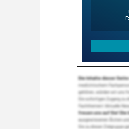
Fa
Die Inhalte dieser Sei
medizinischem Fachpersona
gehören, würden wir uns f
Sie sofortigen Zugang zu 
Fachthemen! Aktuelle New
freuen uns auf Sie!
Die 
ausgewiesenen Ärzten und
Sie zu dieser Zielgruppe g