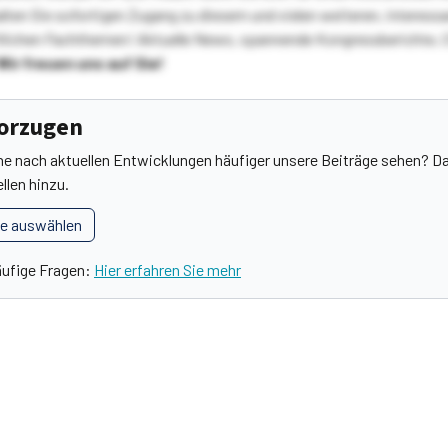
ten Sie sofortigen Zugang zu diesem und vielen weiteren, interessa
lichen Fachthemen! Aktuelle News, spannende Kongressberichte, 
Wir freuen uns auf Sie!
vorzugen
he nach aktuellen Entwicklungen häufiger unsere Beiträge sehen? Da
llen hinzu.
le auswählen
äufige Fragen:
Hier erfahren Sie mehr