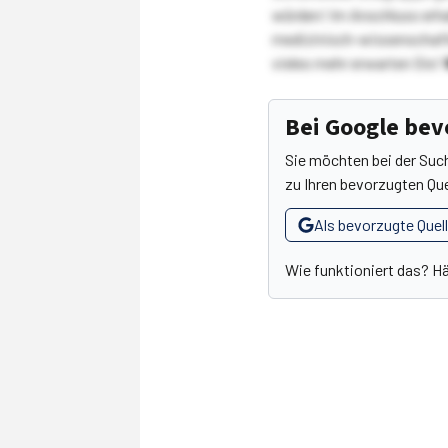
würden! Im Anschluss erhal
medizinisch-wissenschaft
vieles mehr erwarten Sie!
Bei Google be
Sie möchten bei der Suc
zu Ihren bevorzugten Que
Als bevorzugte Quel
Wie funktioniert das? H