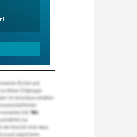
.
en!
wiesenen Ärzten und
zu dieser Zielgruppe
den! Im Anschluss erhalten
wissenschaftlichen
r erwarten Sie!
Wir
und dürfen nur
 der Ansicht sind, dass
Account registrieren