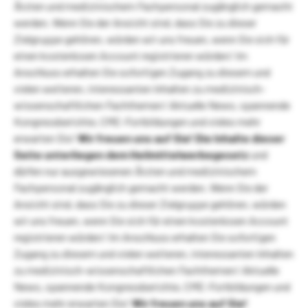
Ärzten und medizinischem Fachpersonal zugänglich gemacht
werden. Wenn Sie der Ansicht sind, dass Sie zu dieser
Zielgruppe gehören, würden wir uns freuen, wenn Sie sich für
einen kostenlosen Account registrieren würden! Im
Anschluss erhalten Sie sofortigen Zugang zu diesem und
vielen weiteren, interessanten Inhalten zu medizinisch-
wissenschaftlichen Fachthemen! Aktuelle News, spannende
Kongressberichte, CME-Fortbildungen und vieles mehr
erwarten Sie!
Wir freuen uns auf Sie!
Die Inhalte dieser
Seite unterliegen dem Heilmittelwerbegesetz
und
dürfen nur ausgewiesenen Ärzten und medizinischem
Fachpersonal zugänglich gemacht werden. Wenn Sie der
Ansicht sind, dass Sie zu dieser Zielgruppe gehören, würden
wir uns freuen, wenn Sie sich für einen kostenlosen Account
registrieren würden! Im Anschluss erhalten Sie sofortigen
Zugang zu diesem und vielen weiteren, interessanten Inhalten
zu medizinisch-wissenschaftlichen Fachthemen! Aktuelle
News, spannende Kongressberichte, CME-Fortbildungen und
vieles mehr erwarten Sie!
Wir freuen uns auf Sie!