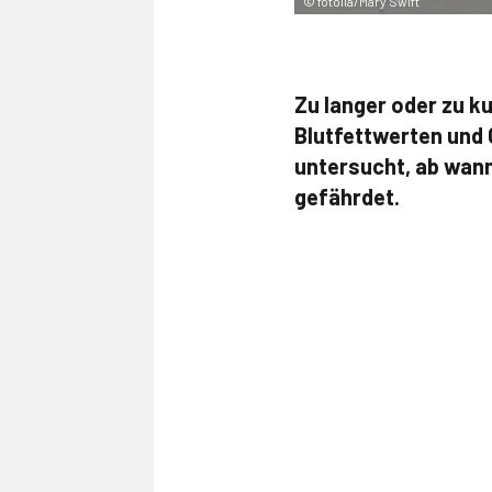
©
fotolia/Mary Swift
Zu langer oder zu k
Blutfettwerten und
untersucht, ab wann
gefährdet.