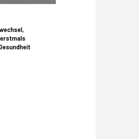
fwechsel,
 erstmals
 Gesundheit