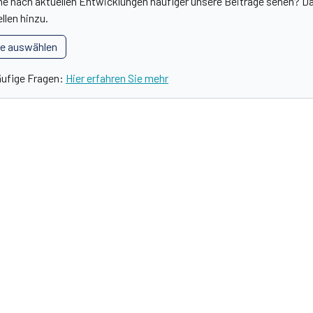
he nach aktuellen Entwicklungen häufiger unsere Beiträge sehen? Da
llen hinzu.
le auswählen
äufige Fragen:
Hier erfahren Sie mehr