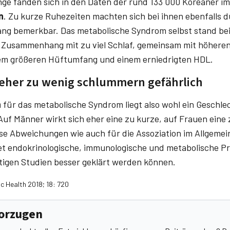
e fanden sich in den Daten der rund 133 000 Koreaner im
n
. Zu kurze Ruhezeiten machten sich bei ihnen ebenfalls 
ng bemerkbar. Das metabolische Syndrom selbst stand be
 Zusammenhang mit zu viel Schlaf, gemeinsam mit höheren
em größeren Hüftumfang und einem erniedrigten HDL.
 eher zu wenig schlummern gefährlich
n
für das metabolische Syndrom liegt also wohl ein Geschle
Auf Männer wirkt sich eher eine zu kurze, auf Frauen eine
ese Abweichungen wie auch für die Assoziation im Allgemei
t endokrinologische, immunologische und metabolische Pr
tigen Studien besser geklärt werden können.
ic Health 2018; 18: 720
vorzugen