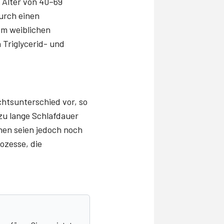
 Alter von 40–69
durch einen
im weiblichen
 Triglycerid- und
chtsunterschied vor, so
 zu lange Schlafdauer
nen seien jedoch noch
ozesse, die